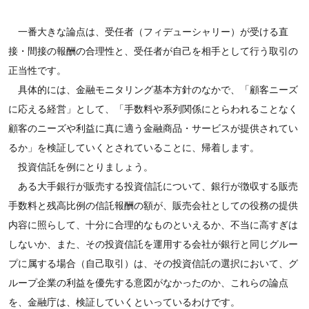
一番大きな論点は、受任者（フィデューシャリー）が受ける直
接・間接の報酬の合理性と、受任者が自己を相手として行う取引の
正当性です。
具体的には、金融モニタリング基本方針のなかで、「顧客ニーズ
に応える経営」として、「手数料や系列関係にとらわれることなく
顧客のニーズや利益に真に適う金融商品・サービスが提供されてい
るか」を検証していくとされていることに、帰着します。
投資信託を例にとりましょう。
ある大手銀行が販売する投資信託について、銀行が徴収する販売
手数料と残高比例の信託報酬の額が、販売会社としての役務の提供
内容に照らして、十分に合理的なものといえるか、不当に高すぎは
しないか、また、その投資信託を運用する会社が銀行と同じグルー
プに属する場合（自己取引）は、その投資信託の選択において、グ
ループ企業の利益を優先する意図がなかったのか、これらの論点
を、金融庁は、検証していくといっているわけです。