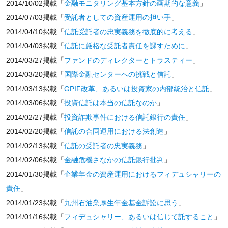
2014/10/02掲載「
金融モニタリング基本方針の画期的な意義
」
2014/07/03掲載「
受託者としての資産運用の担い手
」
2014/04/10掲載「
信託受託者の忠実義務を徹底的に考える
」
2014/04/03掲載「
信託に厳格な受託者責任を課すために
」
2014/03/27掲載「
ファンドのディレクターとトラスティー
」
2014/03/20掲載「
国際金融センターへの挑戦と信託
」
2014/03/13掲載「
GPIF改革、あるいは投資家の内部統治と信託
」
2014/03/06掲載「
投資信託は本当の信託なのか
」
2014/02/27掲載「
投資詐欺事件における信託銀行の責任
」
2014/02/20掲載「
信託の合同運用における法創造
」
2014/02/13掲載「
信託の受託者の忠実義務
」
2014/02/06掲載「
金融危機さなかの信託銀行批判
」
2014/01/30掲載「
企業年金の資産運用におけるフィデュシャリーの
責任
」
2014/01/23掲載「
九州石油業厚生年金基金訴訟に思う
」
2014/01/16掲載「
フィデュシャリー、あるいは信じて託すること
」