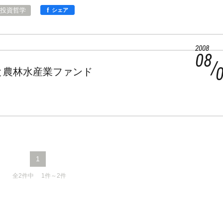
f
投資哲学
シェア
2008
08
と農林水産業ファンド
1
全2件中 1件～2件