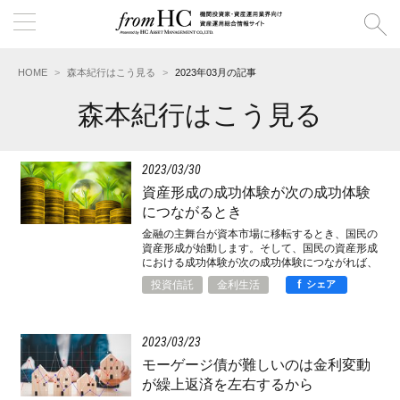
HOME
森本紀行はこう見る
2023年03月の記事
森本紀行はこう見る
2023
03
30
資産形成の成功体験が次の成功体験
につながるとき
金融の主舞台が資本市場に移転するとき、国民の
資産形成が始動します。そして、国民の資産形成
における成功体験が次の成功体験につながれば、
日本の金融は大きく変わるのです。
f
投資信託
金利生活
シェア
2023
03
23
モーゲージ債が難しいのは金利変動
が繰上返済を左右するから