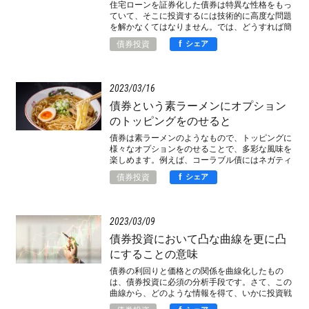
住宅ローンを証券化した債券は特異な性格をもっ
ていて、そこに投資するには技術的に高度な問題
を解かなくてはなりません。では、どうすれば簡
単に要点を把握できるのか。
f
債券投資
シェア
2023
03
16
債券という素ラーメンにオプション
のトッピングをのせると
債券は素ラーメンのようなもので、トッピングに
様々なオプションをのせることで、多彩な風味を
楽しめます。例えば、コーラブル債にはネガティ
ブコンベクシティという味があるのです。
f
債券投資
シェア
2023
03
09
債券投資において凸な曲線を更に凸
にすることの意味
債券の利回りと価格との関係を曲線化したもの
は、債券投資に必須の分析手段です。さて、この
曲線から、どのような情報を得て、いかに投資戦
略の実行に活かすべきか。