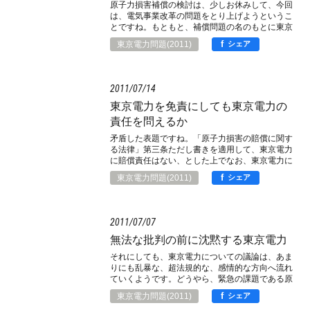
原子力損害補償の検討は、少しお休みして、今回
は、電気事業改革の問題をとり上げようというこ
とですね。もともと、補償問題の名のもとに東京
電力解体を論じ、勝手な電気事業改革を展開する
f
東京電力問題(2011)
シェア
向きに、強く反対してきたのだと思いますが、視
点を変えての批判の展開でしょうか。
2011
07
14
東京電力を免責にしても東京電力の
責任を問えるか
矛盾した表題ですね。「原子力損害の賠償に関す
る法律」第三条ただし書きを適用して、東京電力
に賠償責任はない、とした上でなお、東京電力に
補償費用の負担を課すことができるか、という矛
f
東京電力問題(2011)
シェア
盾した問題を提起しようということですね。
2011
07
07
無法な批判の前に沈黙する東京電力
それにしても、東京電力についての議論は、あま
りにも乱暴な、超法規的な、感情的な方向へ流れ
ていくようです。どうやら、緊急の課題である原
子力損害の補償は、どこかへいってしまって、巨
f
東京電力問題(2011)
シェア
大な電力利権への思惑が露骨に表面化しているよ