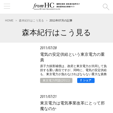
HOME
森本紀行はこう見る
2011年07月の記事
森本紀行はこう見る
2011
07
28
電気の安定供給という東京電力の重
責
原子力損害補償は、政府と東京電力が共同して負
担する重い責任ですが、同時に、電気の安定供給
も、東京電力が負わなければならない重大な責務
です。補償のほうは、政府の賠償支援の仕組みに
f
東京電力問題(2011)
シェア
関する法律の成立に目処が立ちましたので、前回
に続いて今回も、電気の安定供給と東京電力の責
任をとり上げようということですね。
2011
07
21
東京電力は電気事業改革にとって邪
魔なのか