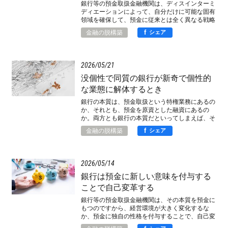
銀行等の預金取扱金融機関は、ディスインターミ
ディエーションによって、自分だけに可能な固有
領域を確保して、預金に従来とは全く異なる戦略
上の意味を発見するのです。
f
金融の脱構築
シェア
2026
05
21
没個性で同質の銀行が新奇で個性的
な業態に解体するとき
銀行の本質は、預金取扱という特権業務にあるの
か、それとも、預金を原資とした融資にあるの
か。両方とも銀行の本質だといってしまえば、そ
こで思考停止になるわけです。
f
金融の脱構築
シェア
2026
05
14
銀行は預金に新しい意味を付与する
ことで自己変革する
銀行等の預金取扱金融機関は、その本質を預金に
もつのですから、経営環境が大きく変化するな
か、預金に独自の性格を付与することで、自己変
革できるはずです。