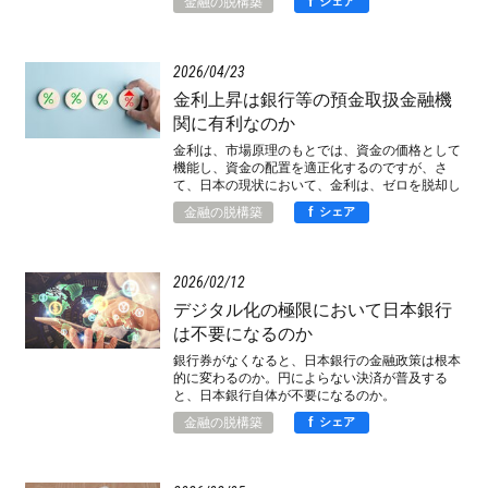
f
金融の脱構築
シェア
2026
04
23
金利上昇は銀行等の預金取扱金融機
関に有利なのか
金利は、市場原理のもとでは、資金の価格として
機能し、資金の配置を適正化するのですが、さ
て、日本の現状において、金利は、ゼロを脱却し
たことで、その本来の機能を回復したのか。
f
金融の脱構築
シェア
2026
02
12
デジタル化の極限において日本銀行
は不要になるのか
銀行券がなくなると、日本銀行の金融政策は根本
的に変わるのか。円によらない決済が普及する
と、日本銀行自体が不要になるのか。
f
金融の脱構築
シェア