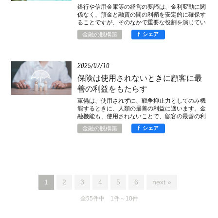
銀行や信用金庫等の経営の要諦は、金利変動に関
係なく、預金と融資の間の利鞘を安定的に確保す
ることですが、そのなかで重要な役割を演じてい
るのが預金の粘着性なのです。
f
金融の脱構築
シェア
2025
07
10
保険は使用されないときに顧客に最
善の利益をもたらす
軍備は、使用されずに、戦争抑止力としてのみ機
能するときに、人類の最善の利益に適います。金
融機能も、使用されないことで、顧客の最善の利
益に適うことがあるわけです。
f
金融の脱構築
シェア
1
2
3
4
5
6
next »
全55件中 1件～10件