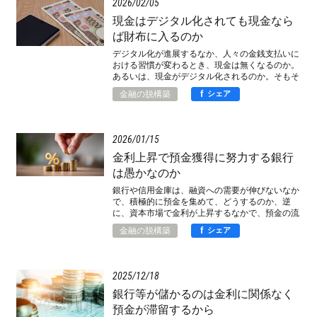
2026
02
05
現金はデジタル化されても現金なら
ば財布に入るのか
デジタル化が進展するなか、人々の金銭支払いに
おける習慣が変わるとき、現金は無くなるのか。
あるいは、現金がデジタル化されるのか。そもそ
も、現金とは何か。
f
金融の脱構築
シェア
2026
01
15
金利上昇で預金獲得に努力する銀行
は愚かなのか
銀行や信用金庫は、融資への需要が伸びないなか
で、積極的に預金を集めて、どうするのか、逆
に、資本市場で金利が上昇するなかで、預金の流
出が始まったら、どうなるのか。
f
金融の脱構築
シェア
2025
12
18
銀行等が儲かるのは金利に関係なく
預金が滞留するから