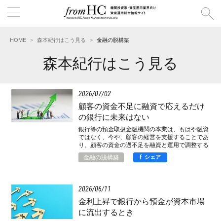
HOME
森本紀行はこう見る
金融の脱構築
森本紀行はこう見る
2026
07
02
顧客の資金不足に融資で応えるだけ
の銀行に未来はない
銀行等の預金取扱金融機関の本業は、もはや融資
ではなく、今や、顧客の経営を支援することであ
り、顧客の資金の過不足を融資と運用で調整する
ことなのではないか。
f
金融の脱構築
シェア
2026
06
11
金利上昇で銀行から預金が資本市場
に流出するとき