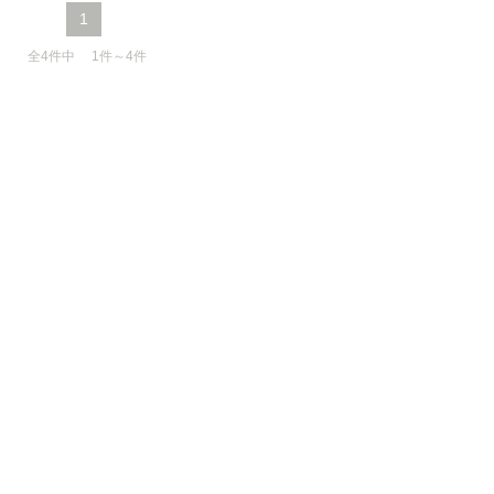
1
全4件中 1件～4件