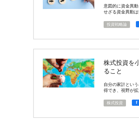
意図的に資金異動
せざる資金異動は
投資戦略論
株式投資を
ること
自分の家計という
得でき、視野が拡
f
株式投資