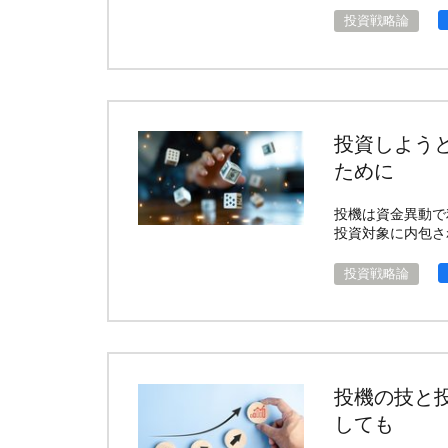
投資戦略論
投資しよう
ために
投機は資金異動で
投資対象に内包さ
投資戦略論
投機の技と
しても