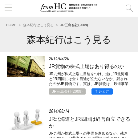
HOME
森本紀行はこう見る
JR三島会社(2009)
森本紀行はこう見る
2014
08
20
JR貨物の株式上場はあり得るのか
JR九州が株式上場に目途をつけ、逆にJR北海道
とJR四国には全く目途が立たないなか、残され
たのがJR貨物です。実は、JR貨物は、鉄道事業
の黒字化まで、もう一歩と迫っているのですし、
f
JR三島会社(2009)
シェア
エネルギーと交通の構造転換の可能性を考えれ
ば、これまでの事業収縮を逆転させて、成長企業
として、株式の上場もあり得るのではないでしょ
うか。
2014
08
14
JR北海道とJR四国は経営自立できる
か
JR九州が株式上場への準備を進めるなか、残さ