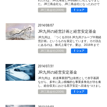
れたのは、JR北海道とJR四国の二社となりまし
た。JR三島会社も、JR二島会社になったわけで
すが、さて、この二社の自立経営の確立は可能な
f
JR三島会社(2009)
シェア
のか。そもそも、自立経営とは、どういう意味な
のか。
2014
08
07
JR九州の経営計画と経営安定基金
JR九州は、「つくる2016 JR九州グループ中期経
営計画」というものを策定しています。その頂点
にあるのは、株式上場です。要は、2016年まで
に上場企業としての諸条件を完備させるための経
f
JR三島会社(2009)
シェア
営計画なのですが、さて、その実効性は、いか
に。
2014
07
31
JR九州の経営安定基金
JR九州は、鉄道事業部門は依然として赤字基調
ながら、多年に及ぶ積極的な事業多角化が功を奏
し、総合収支における黒字安定へ目途をつけまし
た。そこで、悲願の株式上場へ向けて、準備が進
f
JR三島会社(2009)
シェア
められています。そのなかで浮上してきたのが、
経営安定基金の処理という難問です。
2013
10
03