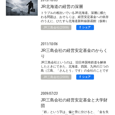
JR北海道の経営の深層
トラブルの相次いでいるJR北海道。深層に横た
わる問題は、おそらくは、経営安定基金への依存
のうえに、ひたすら北海道新幹線新函館（仮称）
開業へ向けて突き進んでいく経営姿勢にあるので
f
JR三島会社(2009)
シェア
はないでしょうか。この問題を、同様な条件下に
あったJR九州との対比で検討してみましょう。
2011
10
06
JR三島会社の経営安定基金のからく
り
JR三島会社というのは、旧日本国有鉄道を解体
したときにできた、北海道、四国、九州の三つの
島（三島、「さんとう」です）の会社のことです
ね。
f
JR三島会社(2009)
シェア
2009
07
23
JR三島会社の経営安定基金と大学財
団
「鉄」という字は、偏と旁に分けると、「金を失