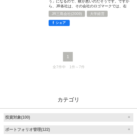
う」になるので、験が悪いのだそうです。ですか
ら、JR各社は、その会社のロゴマークでは、右
の旁のほうを「失」ではなくて「矢」にしていま
JR三島会社(2009)
大学経営
す。ご存知でしたか。
f
シェア
1
全7件中 1件～7件
カテゴリ
投資対象(100)
ポートフォリオ管理(122)