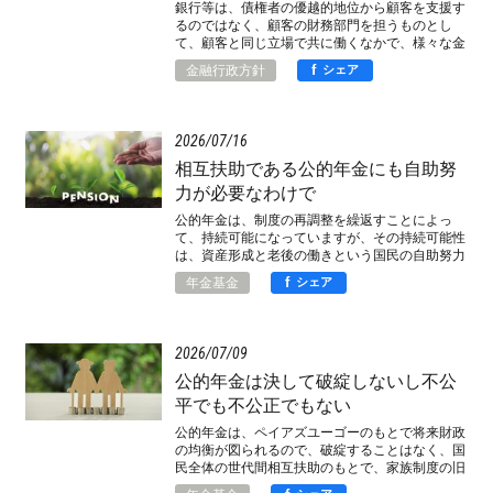
銀行等は、債権者の優越的地位から顧客を支援す
るのではなく、顧客の財務部門を担うものとし
て、顧客と同じ立場で共に働くなかで、様々な金
融機能へ需要を創造していくべきです。
f
金融行政方針
シェア
2026
07
16
相互扶助である公的年金にも自助努
力が必要なわけで
公的年金は、制度の再調整を繰返すことによっ
て、持続可能になっていますが、その持続可能性
は、資産形成と老後の働きという国民の自助努力
によって、更に高まるわけです。
f
年金基金
シェア
2026
07
09
公的年金は決して破綻しないし不公
平でも不公正でもない
公的年金は、ペイアズユーゴーのもとで将来財政
の均衡が図られるので、破綻することはなく、国
民全体の世代間相互扶助のもとで、家族制度の旧
弊を打破したのではないか。