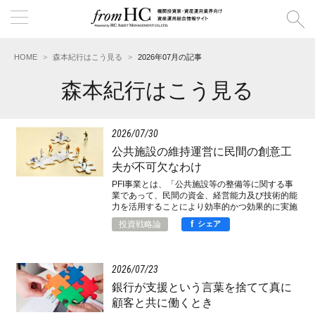
HOME
森本紀行はこう見る
2026年07月の記事
森本紀行はこう見る
2026
07
30
公共施設の維持運営に民間の創意工
夫が不可欠なわけ
PFI事業とは、「公共施設等の整備等に関する事
業であって、民間の資金、経営能力及び技術的能
力を活用することにより効率的かつ効果的に実施
されるもの」のことです。
f
投資戦略論
シェア
2026
07
23
銀行が支援という言葉を捨てて真に
顧客と共に働くとき