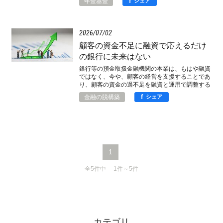
f
年金基金
シェア
2026
07
02
顧客の資金不足に融資で応えるだけ
の銀行に未来はない
銀行等の預金取扱金融機関の本業は、もはや融資
ではなく、今や、顧客の経営を支援することであ
り、顧客の資金の過不足を融資と運用で調整する
ことなのではないか。
f
金融の脱構築
シェア
1
全5件中 1件～5件
カテゴリ