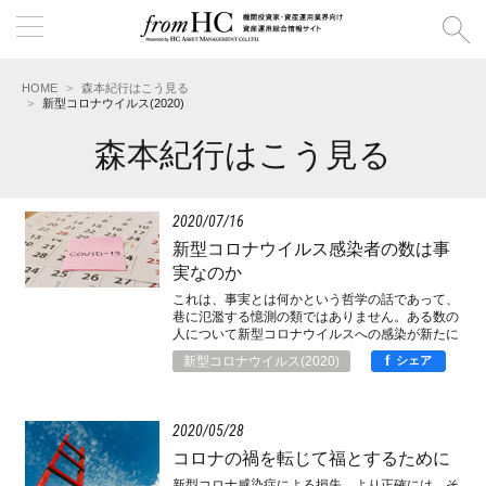
HOME
森本紀行はこう見る
新型コロナウイルス(2020)
森本紀行はこう見る
2020
07
16
新型コロナウイルス感染者の数は事
実なのか
これは、事実とは何かという哲学の話であって、
巷に氾濫する憶測の類ではありません。ある数の
人について新型コロナウイルスへの感染が新たに
確認された、それは事実ですが、その事実は、感
f
新型コロナウイルス(2020)
シェア
染症対策において、何の意味があり、どのような
判断に寄与するものであり、そもそも、いかなる
意味において事実なのか。
2020
05
28
コロナの禍を転じて福とするために
新型コロナ感染症による損失、より正確には、そ