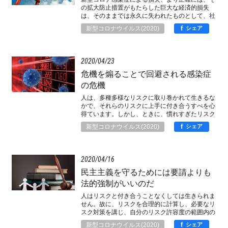
の拡大防止措置がもたらした巨大な経済的損失
は、そのままでは永久に失われたものとして、社
会生活の正常化によっても自然回復されることは
f
新型コロナウイルス(2020)
シェア
なく、それを取り返し、奇禍を転じて成長機会と
するためには、社会構造の抜本的変革が必要なの
ですが、事実、既に舵は切られたといえます。
2020
04
23
危機を煽ることで回避される感染症
の危機
人は、多種多様なリスクに取り巻かれて生きるな
かで、それらのリスクに上手に付き合うすべを心
得ています。しかし、ときに、慣れすぎたリスク
を過小評価し、不慣れなリスクを過大評価するこ
f
新型コロナウイルス(2020)
シェア
とは避け得ません。故に、政策的には、リスクに
関する啓蒙が極めて重要で、ときには適切な危機
感を醸成し、ときには逆に危機感の鎮静化を図る
わけですが、そこには情報操作の側面がないこと
2020
04
16
もありません。
民主主義を守るためには要請よりも
法的強制がいいのだ
人はリスクと付き合うことなくしては生きられま
せん。故に、リスクを合理的に計算し、必要なリ
スク対策を講じ、自分のリスク許容度の範囲内の
リスクをとって生きているのです。この点、人が
f
新型コロナウイルス(2020)
シェア