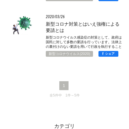
生きることも、企業が事業活動を行うことも同じ
です。そこで、政策当事者は、人や企業のリスク
計算に上手に影響を与えて、法律によらない事実
上の強制力を発生させ、人や企業の行動様式を変
2020
03
26
更させようとします。その際、極めて有効なのは
名声や社会的評判が毀損するリスクを操作するこ
新型コロナ対策とはいえ強権による
とですが、そこには民主主義に反する面がありは
要請とは
しないか。
新型コロナウイルス感染症の対策として、政府は
国民に対して多数の要請を行っています。法律上
の裏付けのない要請を用いて行政を執行すること
はあり得ないのに、今回は、事態の特殊性からし
f
新型コロナウイルス(2020)
シェア
て、例外的に許容せざるを得なくなっているので
す。さて、金融庁も金融機関に対して要請してい
ますが、そこに法律上の報告徴求を付し、その報
告内容を公表するとしていて、これでは要請の域
を超えるのではないか。
1
全5件中 1件～5件
カテゴリ