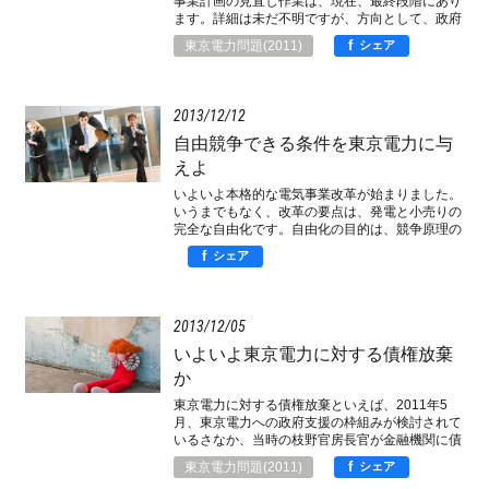
事業計画の見直し作業は、現在、最終段階にあり
ます。詳細は未だ不明ですが、方向として、政府
が前面に出る、即ち政府の責任が明確になること
f
東京電力問題(2011)
シェア
は間違いありません。金融機関の責任はどうなる
のでしょうか。
2013
12
12
自由競争できる条件を東京電力に与
えよ
いよいよ本格的な電気事業改革が始まりました。
いうまでもなく、改革の要点は、発電と小売りの
完全な自由化です。自由化の目的は、競争原理の
導入でしょうが、さて、現在の東京電力は、その
f
シェア
ような自由な競争に耐え得るのでしょうか。
2013
12
05
いよいよ東京電力に対する債権放棄
か
東京電力に対する債権放棄といえば、2011年5
月、東京電力への政府支援の枠組みが検討されて
いるさなか、当時の枝野官房長官が金融機関に債
権放棄を求める趣旨の発言をして、大いに物議を
f
東京電力問題(2011)
シェア
醸したことが思い出されます。まさか、今さら、