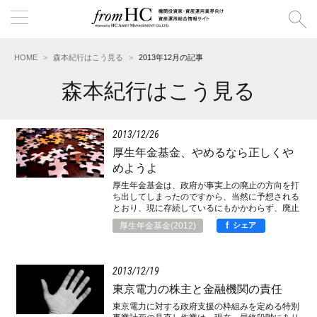
HOME
森本紀行はこう見る
2013年12月の記事
森本紀行はこう見る
2013
12
26
厚生年金基金、やめるなら正しくや
めようよ
厚生年金基金は、政府が事実上の廃止の方向を打
ち出してしまったのですから、当然に予想される
とおり、現に存続しているにもかかわらず、廃止
を前提とした動きを抑えることができず、大きな
f
厚生年金基金(2012)
シェア
混乱に直面しています。仮に基金をやめるにして
も、正しいやめ方があります。
2013
12
19
東京電力の株主と金融機関の責任
東京電力に対する政府支援の枠組みを定める特別