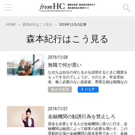
HOME
森本紀行はこう見る
2019年11月の記事
森本紀行はこう見る
2019
11
28
無職で何が悪い
なぜ人は自分の何たるかを説明するときに職業を
もってするのでしょうか。そのとき、年金受給
者、働く必要のない資産家、専業主婦は無職なの
でしょうか、それとも年金受給、財産管理、家事
f
働き方改革
シェア
という職業に従事している人なのでしょうか。そ
もそも職業とは何でしょうか、所得の源泉でしょ
うか、専門的知見や技術でしょうか、むしろ生き
がいの源泉であるべきではないでしょうか。
2019
11
21
金融機関の勧誘行為を禁止しろ
資金を必要とする人が金融機関に借りに行き、金
融機関は融資によって顧客の必要を満たす、この
受動的立場が金融機関の基本姿勢であって、金融