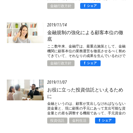
機関が能動的に融資の勧誘を行うことは、病院が
f
金融行政方針
シェア
癌の手術の勧誘をしたり、弁護士が離婚訴訟の勧
誘をしたりするのと同じように、原理的に、あり
得ないことです。では、なぜ、現実の金融界にお
いては、投資信託や保険の積極的な販売が当然視
2019
11
14
され、融資の勧誘すらなされているのでしょう
か。そこに規制は必要ないのでしょうか。
金融規制の強化による顧客本位の徹
底
ここ数年来、金融庁は、最重点施策として、金融
機関に顧客本位の業務運営を徹底させるべく努め
てきていて、それなりの成果を生んでいるわけで
すが、依然として顧客の利益に反した問題事象も
f
金融行政方針
シェア
少なくないとみられ、金融界の根本的な構造改革
には至っていません。さて、これまで規制による
強制を意識的に避けてきた金融庁なのですが、や
はり、規制が必要なのではないか、規制するとし
2019
11
07
たら、どこに的を絞るべきか。
お役に立った投資信託といえるため
に
金融というのは、顧客が支出しなければならない
資金量と、現に顧客の手元にあって支出可能な資
金量との差を調整する機能であって、手元資金の
不足に応えるのが融資、余剰に応えるのが資産形
f
投資信託
金利生活
シェア
成、そして、資産形成の道具が投資信託です。融
資が役に立っていることに説明は不要ですが、投
資信託については、役に立っているかどうか全く