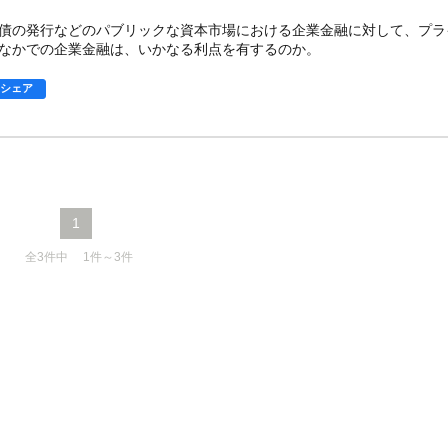
債の発行などのパブリックな資本市場における企業金融に対して、プラ
なかでの企業金融は、いかなる利点を有するのか。
シェア
1
全3件中 1件～3件