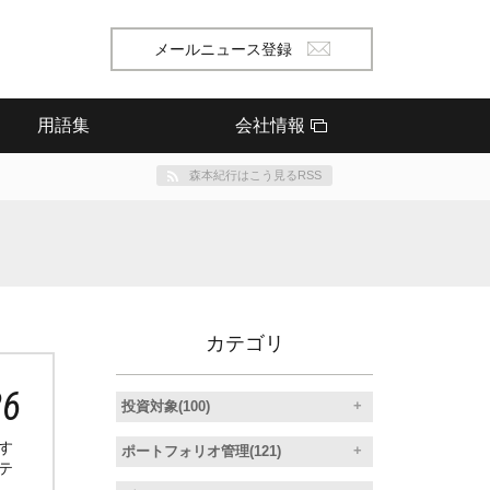
メールニュース登録
用語集
会社情報
森本紀行はこう見るRSS
カテゴリ
26
投資対象(100)
す
ポートフォリオ管理(121)
テ