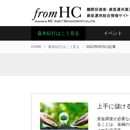
森本紀行はこう見る
イベント
HOME
森本紀行はこう見る
2022年05月の記事
上手に儲け
資金調達が必要な
ることは、金融の
ィーなのです。