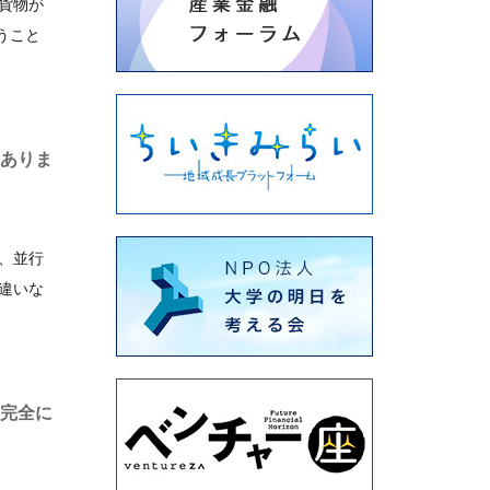
貨物が
うこと
はありま
、並行
違いな
を完全に