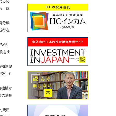
なるの
も、線
営分離
並行在
ろが、
物を支
貨物調整
で交付す
輸機構か
金の適用
的費用