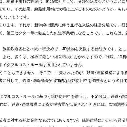
ば、線路使用料の算定は、経済取引として、交渉で決まるということに
であり、その結果、線路使用料は大幅に上がるものなのかどうか。もし
立たないようです。
あります。それが、新幹線の開業に伴う並行在来線の経営分離です。経
て、第三セクター等の独立した鉄道事業者になることです。これらは、
旅客鉄道各社との間の取決めで、JR貨物を支援する仕組みです。とこ
、また、多くは、極めて厳しい経営環境におかれますので、到底、JR貨
ボイダブルコストルールは適用されていません。
うこともできません。そこで、工夫されたのが、鉄道･運輸機構による
者に対して、鉄道･運輸機構が追加的な線路使用料を調整金という名目
ダブルコストルールに基づく線路使用料を徴収し、不足分は、鉄道･運
年度に、鉄道･運輸機構による支援措置が拡充されたときには、貨物調整
業者に対する補助金的なものではありますが、線路維持にかかわる経済