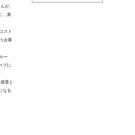
せんが、
に、真
コスト
う企業
ルー
ープに
援措置と
になる