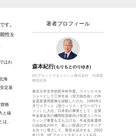
著者プロフィール
物です。
可能性を
。
ではわ
森本紀行
(もりもとのりゆき)
HCアセットマネジメント株式会社 代表取
北海
締役社長
営安定基
東京大学文学部哲学科卒業。ファンドマネ
ジャーとして三井生命（現大樹生命）の年
金資産運用業務を経験したのち、1990年1
R貨物
月ワイアット（現ウィリス・タワーズワト
ソン）に入社。日本初の事業として、企業
入と線
年金基金等の機関投資家向け投資コンサル
ティング事業を立ち上げる。年金資産運用
とは、
の自由化の中で、新しい投資のアイディア
を次々に導入して、業容を拡大する。2002
年11月、HCアセットマネジメントを設