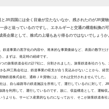
道とJR四国には全く目途が立たないなか、残されたのがJR貨
う一歩と迫っているのですし、エネルギーと交通の構造転換の
成長企業として、株式の上場もあり得るのではないでしょうか
、鉄道事業の黒字化の内容や、将来的な事業価値など、表面の数字だけ
う。まずは、発足時の経緯です。
つの旅客鉄道会社の計7社に、分割されました。旅客鉄道各社のうち、
ゆるJR三島会社は、鉄道事業の収支が合う見込みがないことから、経
貨物鉄道株式会社、通称ＪＲ貨物には、それは交付されませんでした。
社は、自ら線路等の鉄道施設を所有して、運行しているのに対して、J
線路を利用して、運行しているのです。故に、収益構造として、運輸収
いうよりも、サービス産業的なものになっており、そこが旅客鉄道各社