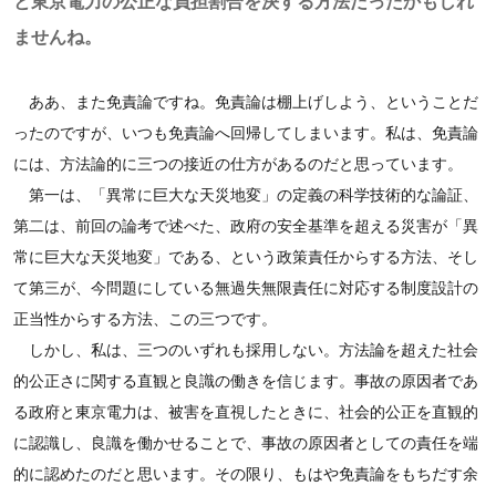
と東京電力の公正な負担割合を決する方法だったかもしれ
ませんね。
ああ、また免責論ですね。免責論は棚上げしよう、ということだ
ったのですが、いつも免責論へ回帰してしまいます。私は、免責論
には、方法論的に三つの接近の仕方があるのだと思っています。
第一は、「異常に巨大な天災地変」の定義の科学技術的な論証、
第二は、前回の論考で述べた、政府の安全基準を超える災害が「異
常に巨大な天災地変」である、という政策責任からする方法、そし
て第三が、今問題にしている無過失無限責任に対応する制度設計の
正当性からする方法、この三つです。
しかし、私は、三つのいずれも採用しない。方法論を超えた社会
的公正さに関する直観と良識の働きを信じます。事故の原因者であ
る政府と東京電力は、被害を直視したときに、社会的公正を直観的
に認識し、良識を働かせることで、事故の原因者としての責任を端
的に認めたのだと思います。その限り、もはや免責論をもちだす余