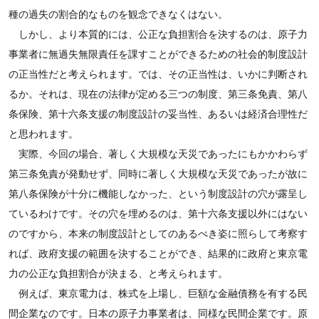
種の過失の割合的なものを観念できなくはない。
しかし、より本質的には、公正な負担割合を決するのは、原子力
事業者に無過失無限責任を課すことができるための社会的制度設計
の正当性だと考えられます。では、その正当性は、いかに判断され
るか。それは、現在の法律が定める三つの制度、第三条免責、第八
条保険、第十六条支援の制度設計の妥当性、あるいは経済合理性だ
と思われます。
実際、今回の場合、著しく大規模な天災であったにもかかわらず
第三条免責が発動せず、同時に著しく大規模な天災であったが故に
第八条保険が十分に機能しなかった、という制度設計の穴が露呈し
ているわけです。その穴を埋めるのは、第十六条支援以外にはない
のですから、本来の制度設計としてのあるべき姿に照らして考察す
れば、政府支援の範囲を決することができ、結果的に政府と東京電
力の公正な負担割合が決まる、と考えられます。
例えば、東京電力は、株式を上場し、巨額な金融債務を有する民
間企業なのです。日本の原子力事業者は、同様な民間企業です。原