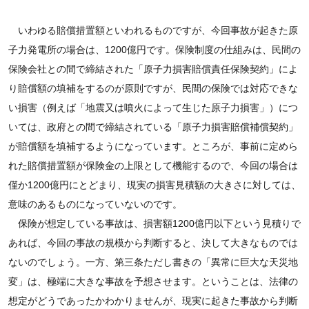
いわゆる賠償措置額といわれるものですが、今回事故が起きた原
子力発電所の場合は、1200億円です。保険制度の仕組みは、民間の
保険会社との間で締結された「原子力損害賠償責任保険契約」によ
り賠償額の填補をするのが原則ですが、民間の保険では対応できな
い損害（例えば「地震又は噴火によって生じた原子力損害」）につ
いては、政府との間で締結されている「原子力損害賠償補償契約」
が賠償額を填補するようになっています。ところが、事前に定めら
れた賠償措置額が保険金の上限として機能するので、今回の場合は
僅か1200億円にとどまり、現実の損害見積額の大きさに対しては、
意味のあるものになっていないのです。
保険が想定している事故は、損害額1200億円以下という見積りで
あれば、今回の事故の規模から判断すると、決して大きなものでは
ないのでしょう。一方、第三条ただし書きの「異常に巨大な天災地
変」は、極端に大きな事故を予想させます。ということは、法律の
想定がどうであったかわかりませんが、現実に起きた事故から判断