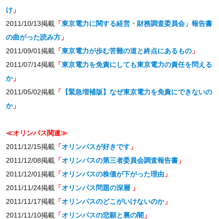
け
」
2011/10/13掲載
「
東京電力に関する経営・財務調査委員会」報告書
の曲がった読み方
」
2011/09/01掲載
「
東京電力が歩む苦難の道と終点にあるもの
」
2011/07/14掲載
「
東京電力を免責にしても東京電力の責任を問える
か
」
2011/05/02掲載
「
【緊急増補版】なぜ東京電力を免責にできないの
か
」
≪オリンパス関連≫
2011/12/15掲載
「
オリンパスが好きです
」
2011/12/08掲載
「
オリンパスの第三者委員会調査報告書
」
2011/12/01掲載
「
オリンパスの株価が下がった理由
」
2011/11/24掲載
「
オリンパス問題の深層
」
2011/11/17掲載
「
オリンパスのどこがいけないのか
」
2011/11/10掲載
「
オリンパスの悲願と裏の闇
」