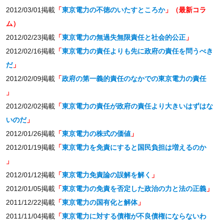
2012/03/01掲載
「
東京電力の不徳のいたすところか
」（最新コラ
ム）
2012/02/23掲載
「
東京電力の無過失無限責任と社会的公正
」
2012/02/16掲載
「
東京電力の責任よりも先に政府の責任を問うべき
だ
」
2012/02/09掲載
「
政府の第一義的責任のなかでの東京電力の責任
」
2012/02/02掲載
「
東京電力の責任が政府の責任より大きいはずはな
いのだ
」
2012/01/26掲載
「
東京電力の株式の価値
」
2012/01/19掲載
「
東京電力を免責にすると国民負担は増えるのか
」
2012/01/12掲載
「
東京電力免責論の誤解を解く
」
2012/01/05掲載
「
東京電力の免責を否定した政治の力と法の正義
」
2011/12/22掲載
「
東京電力の国有化と解体
」
2011/11/04掲載
「
東京電力に対する債権が不良債権にならないわ