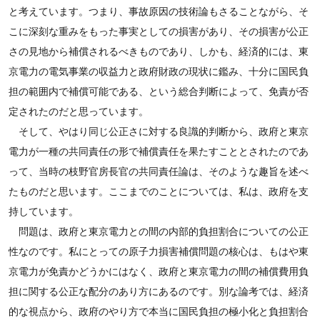
と考えています。つまり、事故原因の技術論もさることながら、そ
こに深刻な重みをもった事実としての損害があり、その損害が公正
さの見地から補償されるべきものであり、しかも、経済的には、東
京電力の電気事業の収益力と政府財政の現状に鑑み、十分に国民負
担の範囲内で補償可能である、という総合判断によって、免責が否
定されたのだと思っています。
そして、やはり同じ公正さに対する良識的判断から、政府と東京
電力が一種の共同責任の形で補償責任を果たすこととされたのであ
って、当時の枝野官房長官の共同責任論は、そのような趣旨を述べ
たものだと思います。ここまでのことについては、私は、政府を支
持しています。
問題は、政府と東京電力との間の内部的負担割合についての公正
性なのです。私にとっての原子力損害補償問題の核心は、もはや東
京電力が免責かどうかにはなく、政府と東京電力の間の補償費用負
担に関する公正な配分のあり方にあるのです。別な論考では、経済
的な視点から、政府のやり方で本当に国民負担の極小化と負担割合