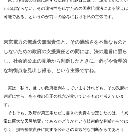
「原子力損害の賠償に関する法律」の趣旨に反し、違法であるとい
わねばならない。その違法性を糺すための国家賠償法による訴えは
可能である、というのが前回の論考における私の主張です。
東京電力の無過失無限責任と、その過酷さを不当なものと
しないための政府の支援責任との間には、法の趣旨に照ら
し、社会的公正の見地から判断したときに、必ずや合理的
な均衡点を見出し得る、という主張ですね。
実は、私は、厳しい政府批判をしていますけれども、その政府の
判断にすら、ある種の公正の観念が働いているものと考えていま
す。
そもそも、政府が第三条ただし書きの免責を否定したのは、「異
常に巨大な天災地変」であるかどうかという技術的な判断からでは
なく、損害補償責任に関する公正さの直観的な判断からであろう、