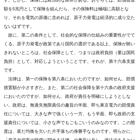
す。しかし、保険には経済的な限界がある。おそらくは、賠償措置
額を5兆円として保険を組んだら、その保険料は極端に高額とな
り、それを電気の原価に含めれば、原子力発電は経済的に成り立た
ないはずです。
故に、第二の条件として、社会的な保障の仕組みの重要性がでて
くる。原子力発電が政策であり国民の選択である以上、保険が賄い
きれないところは、社会保障として、つまりは政府負担（要は国民
負担）として、対応しようということです。それが、第十六条支援
です。
法律は、第一の保険を第八条においたのですが、如何せん、賠償
措置額が小さすぎた。また、第二の社会保障を第十六条の政府支援
においたのですが、如何せん、政府が責任を明確にしようとしな
い。政府は、無過失無限責任の趣旨の半面、即ち東京電力の賠償責
任については、大きな声で強くいう一方、もう半面、即ち政府の支
援責任については、小さな声でもごもごいうのみなのです。この態
度は、甚だ均衡を欠いた片手落ちの身勝手なものです。明らかに、