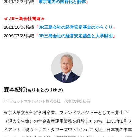
2011/12/22掲載
「
東京電力の国有化と解体
」
≪ JR三島会社関連≫
2011/10/06掲載
「
JR三島会社の経営安定基金のからくり
」
2009/07/23掲載
「
JR三島会社の経営安定基金と大学財団
」
森本紀行
(もりもとのりゆき)
HCアセットマネジメント株式会社 代表取締役社長
東京大学文学部哲学科卒業。ファンドマネジャーとして三井生命
（現大樹生命）の年金資産運用業務を経験したのち、1990年1月ワ
イアット（現ウィリス・タワーズワトソン）に入社。日本初の事業