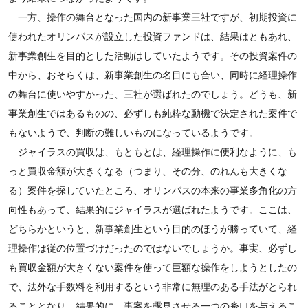
一方、操作の舞台となった国内の新事業三社ですが、初期投資に
使われたオリンパスが設立した投資ファンドは、結果はともあれ、
新事業創生を目的とした活動はしていたようです。その投資案件の
中から、おそらくは、新事業創生の名目にも合い、同時に経理操作
の舞台に使いやすかった、三社が選ばれたのでしょう。どうも、新
事業創生ではあるものの、必ずしも純粋な動機で決定された案件で
もないようで、判断の難しいものになっているようです。
ジャイラスの買収は、もともとは、経理操作に便利なように、も
っと買収金額が大きくなる（つまり、その分、のれんも大きくな
る）案件を探していたところ、オリンパスの本来の事業多角化の方
向性もあって、結果的にジャイラスが選ばれたようです。ここは、
どちらかというと、新事業創生という目的のほうが勝っていて、経
理操作は従の位置づけだったのではないでしょうか。事実、必ずし
も買収金額が大きくない案件を使って巨額な操作をしようとしたの
で、法外な手数料を利用するという非常に無理のある手法がとられ
ることとなり、結果的に、事案を露見させる一つの糸口を与えるこ