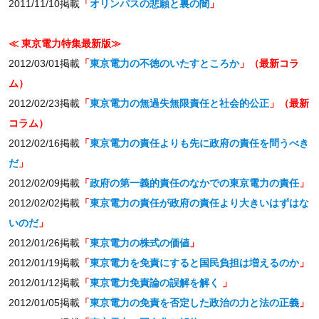
2011/11/10掲載
「
オリンパスの悲願と裏の闇
」
≪ 東京電力特集最新版≫
2012/03/01掲載
「
東京電力の不徳のいたすところか
」（最新コラ
ム）
2012/02/23掲載
「
東京電力の無過失無限責任と社会的公正
」（最新
コラム）
2012/02/16掲載
「
東京電力の責任よりも先に政府の責任を問うべき
だ
」
2012/02/09掲載
「
政府の第一義的責任のなかでの東京電力の責任
」
2012/02/02掲載
「
東京電力の責任が政府の責任より大きいはずはな
いのだ
」
2012/01/26掲載
「
東京電力の株式の価値
」
2012/01/19掲載
「
東京電力を免責にすると国民負担は増えるのか
」
2012/01/12掲載
「
東京電力免責論の誤解を解く
」
2012/01/05掲載
「
東京電力の免責を否定した政治の力と法の正義
」