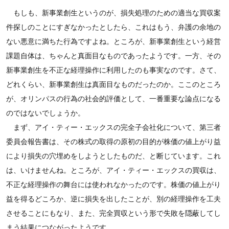
もしも、新事業創生というのが、損失処理のための適当な買収案
件探しのことにすぎなかったとしたら、これはもう、弁護の余地の
ない悪意に満ちた行為ですよね。ところが、新事業創生という経営
課題自体は、ちゃんと真面目なものであったようです。一方、その
新事業創生を不正な経理操作に利用したのも事実なのです。さて、
どれくらい、新事業創生は真面目なものだったのか。ここのところ
が、オリンパスの行為の社会的評価として、一番重要な論点になる
のではないでしょうか。
まず、アイ・ティー・エックスの完全子会社化について、第三者
委員会報告書は、その株式の取得の原初の目的が株価の値上がり益
により損失の穴埋めをしようとしたものだ、と断じています。これ
は、いけませんね。ところが、アイ・ティー・エックスの買収は、
不正な経理操作の舞台には使われなかったのです。株価の値上がり
益を得るどころか、逆に損失を出したことが、別の経理操作を工夫
させることにもなり、また、完全買収という形で失敗を隠蔽してし
まう結果につながったようです。