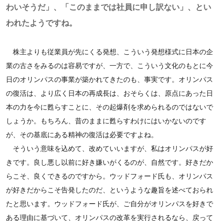
わいそうだ」、「このままでは社員に申し訳ない」、とい
われたようですね。
株主よりも従業員が先にくる発想、こういう発想様式に日本の企
業の古さをみるのは容易ですが、一方で、こういう文化のもとに今
日のオリンパスの事業が築かれてきたのも、事実です。オリンパス
の復活は、より広く日本の再成長は、おそらくは、原点にあった日
本の力を今に甦らすことに、その起爆剤を求められるのではないで
しょうか。もちろん、昔のままに甦らすわけにはいかないのです
が、その基底にある精神の復活は必要ですよね。
そういう意味を込めて、改めていいますが、私はオリンパスが好
きです。良し悪し以前に好き嫌いがくるのが、自然です。好きだか
らこそ、良くできるのですから。ウッドフォード氏も、オリンパス
が好きだからこそ告発したのだ、というような趣旨を述べておられ
たと思います。ウッドフォード氏が、ご自分がオリンパスを好きで
ある理由に基づいて、オリンパスの改革を実行されるなら、戻って