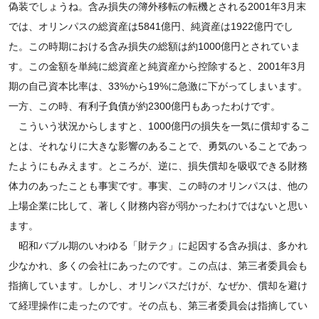
偽装でしょうね。含み損失の簿外移転の転機とされる2001年3月末
では、オリンパスの総資産は5841億円、純資産は1922億円でし
た。この時期における含み損失の総額は約1000億円とされていま
す。この金額を単純に総資産と純資産から控除すると、2001年3月
期の自己資本比率は、33%から19%に急激に下がってしまいます。
一方、この時、有利子負債が約2300億円もあったわけです。
こういう状況からしますと、1000億円の損失を一気に償却するこ
とは、それなりに大きな影響のあることで、勇気のいることであっ
たようにもみえます。ところが、逆に、損失償却を吸収できる財務
体力のあったことも事実です。事実、この時のオリンパスは、他の
上場企業に比して、著しく財務内容が弱かったわけではないと思い
ます。
昭和バブル期のいわゆる「財テク」に起因する含み損は、多かれ
少なかれ、多くの会社にあったのです。この点は、第三者委員会も
指摘しています。しかし、オリンパスだけが、なぜか、償却を避け
て経理操作に走ったのです。その点も、第三者委員会は指摘してい