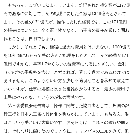
もちろん、まずいに決まっています。処理された損失額が1177億
円であるのに対して、その処理に要した金額は1348億円とされてい
ます。その差の171億円が、操作に要した経費です。この171億円
の損失については、全く正当性がなく、当事者の責任が厳しく問わ
れることは、自明でしょう。
しかし、それとても、極端に過大な費用とはいえない。1000億円
を10年間にわたって手の込んだ処理をしたとして、その経費が171
億円ですから、年率1.7%くらいの経費率になるにすぎない。金利
（その他の手数料を含む）と考えれば、著しく過大であるわけでは
ありません。このようないい方が少し不適切なことを承知で敢えて
いいますが、仕事の規模と長さと複雑さからすると、最少の費用で
上手にやったな、というのが私の実感です。
第三者委員会報告書は、操作に関与した協力者として、外国の銀
行三行と日本人三名の具体名を明らかにしています。もちろん、私
はこういう手合いは大嫌いです。おそらくは、これらの銀行や個人
は、それなりに儲けたのでしょうね。オリンパスの足元をみて、割