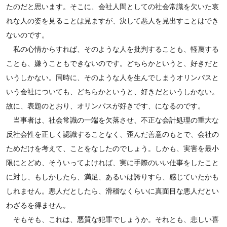
たのだと思います。そこに、会社人間としての社会常識を欠いた哀
れな人の姿を見ることは見ますが、決して悪人を見出すことはでき
ないのです。
私の心情からすれば、そのような人を批判することも、軽蔑する
ことも、嫌うこともできないのです。どちらかというと、好きだと
いうしかない。同時に、そのような人を生んでしまうオリンパスと
いう会社についても、どちらかというと、好きだというしかない。
故に、表題のとおり、オリンパスが好きです、になるのです。
当事者は、社会常識の一端を欠落させ、不正な会計処理の重大な
反社会性を正しく認識することなく、歪んだ善意のもとで、会社の
ためだけを考えて、ことをなしたのでしょう。しかも、実害を最小
限にとどめ、そういってよければ、実に手際のいい仕事をしたこと
に対し、もしかしたら、満足、あるいは誇りすら、感じていたかも
しれません。悪人だとしたら、滑稽なくらいに真面目な悪人だとい
わざるを得ません。
そもそも、これは、悪質な犯罪でしょうか。それとも、悲しい喜