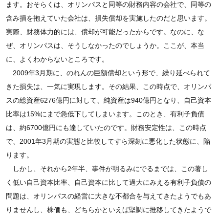
ます。おそらくは、オリンパスと同等の財務内容の会社で、同等の
含み損を抱えていた会社は、損失償却を実施したのだと思います。
実際、財務体力的には、償却が可能だったからです。なのに、な
ぜ、オリンパスは、そうしなかったのでしょうか。ここが、本当
に、よくわからないところです。
2009年3月期に、のれんの巨額償却という形で、繰り延べられて
きた損失は、一気に実現します。その結果、この時点で、オリンパ
スの総資産6276億円に対して、純資産は940億円となり、自己資本
比率は15%にまで急低下してしまいます。このとき、有利子負債
は、約6700億円にも達していたのです。財務安定性は、この時点
で、2001年3月期の実態と比較してすら深刻に悪化した状態に、陥
ります。
しかし、それから2年半、事件が明るみにでるまでは、この著し
く低い自己資本比率、自己資本に比して過大にみえる有利子負債の
問題は、オリンパスの経営に大きな不都合を与えてきたようでもあ
りませんし、株価も、どちらかといえば堅調に推移してきたようで