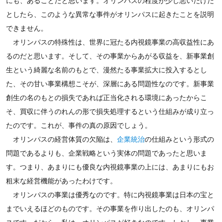
にも、あることだと思います。オリンパスの程度が少し悪いだけだ
としたら、このような異常な事件がオリンパスに起きたことを説明
できません。
オリンパスの特殊性は、世界に冠たる内視鏡事業の高収益性にあ
るのだと思います。そして、その事業からあがる収益を、新事業創
生という綺麗な名前のもとで、漫然たる事業拡大に投入するとし
た、その甘い事業構想こそが、深層にある問題性なのです。新事業
創生の名のもとの損失であれば正当化される環境にあったからこ
そ、買収に伴うのれんの形で損失処理するという仕組みが成り立っ
たのです。これが、事件の真の原因でしょう。
オリンパスの経営体質の欠陥は、
企業統治
の仕組みという形式の
問題であるよりも、企業戦略という実体の問題であったと思いま
す。つまり、あまりにも優良な内視鏡事業の上には、あまりにもお
粗末な経営機能があったわけです。
オリンパスの事業は優秀なのです。特に内視鏡事業は日本の宝と
までいえるほどのものです。その事業を作り出したのも、オリンパ