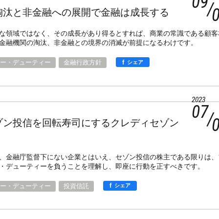
09
淘汰と非金融への展開で金融は成長する
な領域ではなく、その成長があり得るとすれば、商業の常識である顧客
金融機関の淘汰、非金融との境界の消滅が前提になるわけです。
f
ー・デューティー
金融行政方針
シェア
2023
07
ゾン投信を回転寿司にするクレディセゾン
、金融庁監督下にない企業とはいえ、セゾン投信の株主である限りは、
・デューティーを負うことを理解し、即座に行動を正すべきです。
f
ー・デューティー
投資信託
シェア