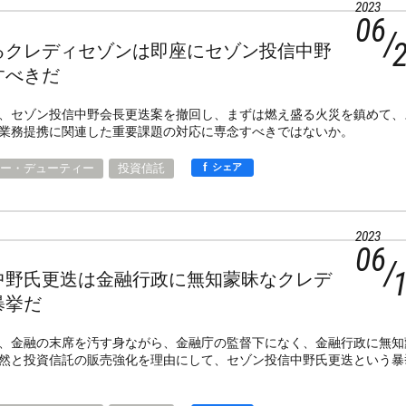
2023
06
るクレディセゾンは即座にセゾン投信中野
すべきだ
、セゾン投信中野会長更迭案を撤回し、まずは燃え盛る火災を鎮めて、
業務提携に関連した重要課題の対応に専念すべきではないか。
f
ー・デューティー
投資信託
シェア
2023
06
中野氏更迭は金融行政に無知蒙昧なクレデ
暴挙だ
、金融の末席を汚す身ながら、金融庁の監督下になく、金融行政に無知
然と投資信託の販売強化を理由にして、セゾン投信中野氏更迭という暴