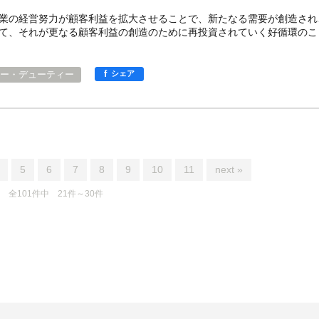
業の経営努力が顧客利益を拡大させることで、新たなる需要が創造され
て、それが更なる顧客利益の創造のために再投資されていく好循環のこ
f
ー・デューティー
シェア
5
6
7
8
9
10
11
next »
全101件中 21件～30件