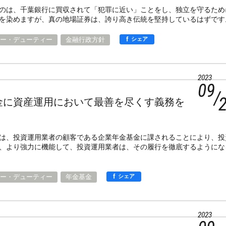
のは、千葉銀行に買収されて「犯罪に近い」ことをし、独立を守るため
を染めますが、真の地場証券は、誇り高き伝統を堅持しているはずです
f
ー・デューティー
金融行政方針
シェア
2023
09
金に資産運用において最善を尽くす義務を
は、投資運用業者の顧客である企業年金基金に課されることにより、投
、より強力に機能して、投資運用業者は、その履行を徹底するようにな
f
ー・デューティー
年金基金
シェア
2023