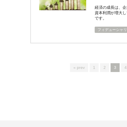
経済の成長は、企
資本利潤が増大し
です。
フィデューシャリ
« prev
1
2
3
4