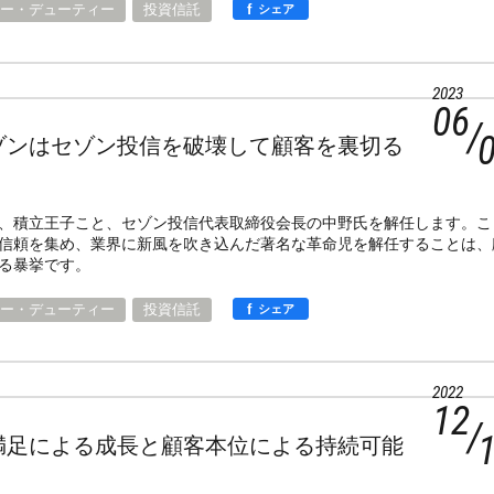
f
ー・デューティー
投資信託
シェア
2023
06
ゾンはセゾン投信を破壊して顧客を裏切る
、積立王子こと、セゾン投信代表取締役会長の中野氏を解任します。こ
信頼を集め、業界に新風を吹き込んだ著名な革命児を解任することは、
る暴挙です。
f
ー・デューティー
投資信託
シェア
2022
12
満足による成長と顧客本位による持続可能