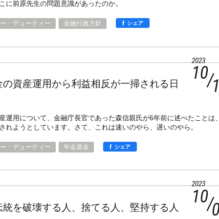
こに前原先生の問題意識があったのか。
f
ー・デューティー
金融行政方針
シェア
2023
10
金の資産運用から利益相反が一掃される日
産運用について、金融庁長官であった森信親氏が6年前に述べたことは
されようとしています。さて、これは速いのやら、遅いのやら。
f
ー・デューティー
年金基金
シェア
2023
10
伝統を破壊する人、捨てる人、堅持する人