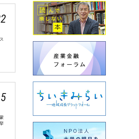
22
ス
15
蒙
挙