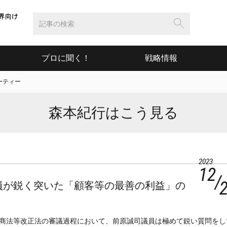
プロに聞く！
戦略情報
ーティー
森本紀行はこう見る
2023
12
員が鋭く突いた「顧客等の最善の利益」の
商法等改正法の審議過程において、前原誠司議員は極めて鋭い質問をし