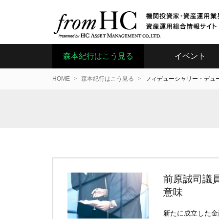
森本紀行はこう見る
イベント
HOME
森本紀行はこう見る
フィデューシャリー・デュ
前原誠司議
意味
新たに成立した金