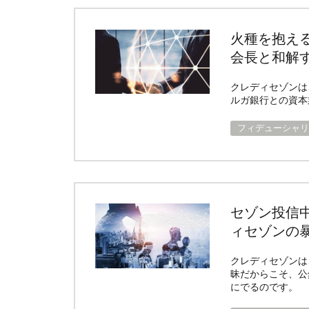
火種を抱え
会長と和解
クレディセゾンは
ルガ銀行との資本
フィデューシャリ
セゾン投信
ィセゾンの
クレディセゾンは
昧だからこそ、公
にでるのです。