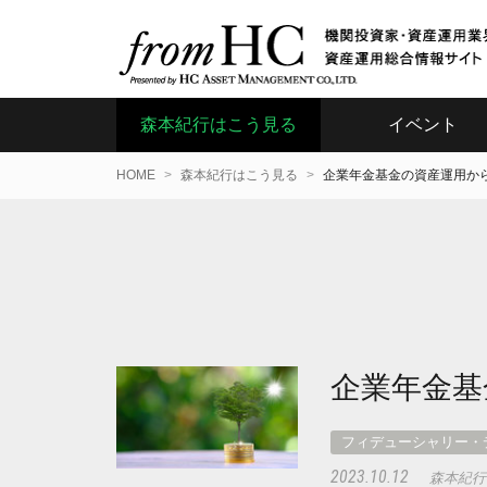
森本紀行はこう見る
イベント
HOME
森本紀行はこう見る
企業年金基金の資産運用か
企業年金基
フィデューシャリー・
2023.10.12
森本紀行