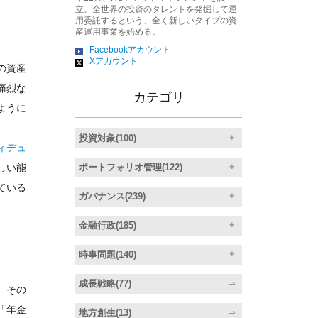
立、全世界の投資のタレントを発掘して運
用委託するという、全く新しいタイプの資
産運用事業を始める。
Facebookアカウント
Xアカウント
の資産
痛烈な
カテゴリ
ように
投資対象(100)
ィデュ
ポートフォリオ管理(122)
しい能
ている
ガバナンス(239)
金融行政(185)
時事問題(140)
成長戦略(77)
、その
「年金
地方創生(13)