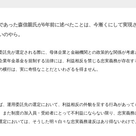
であった森信親氏が6年前に述べたことは、今漸くにして実現
いのやら。
委託先が選定される際に、母体企業と金融機関との政策的な関係が考慮
企業年金基金を規制する法律には、利益相反を禁じる忠実義務が存在す
の横行は、実に奇怪なことだといわざるを得ません。
ば、運用委託先の選定において、利益相反の外貌を呈する行為があって
、また制度の加入員・受給者にとって不利益にならない限り、忠実義務
選定においては、そうした明々白々な忠実義務違反はあり得ないわけで