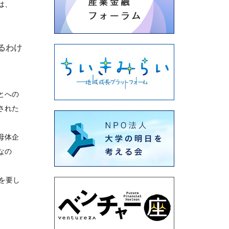
は、
るわけ
とへの
された
母体企
なの
を要し