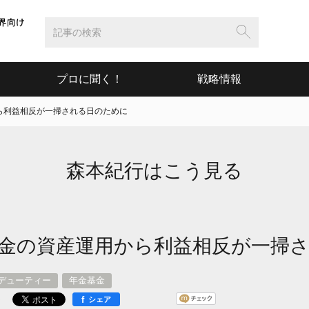
プロに聞く！
戦略情報
ら利益相反が一掃される日のために
森本紀行はこう見る
金の資産運用から利益相反が一掃
デューティー
年金基金
f
シェア