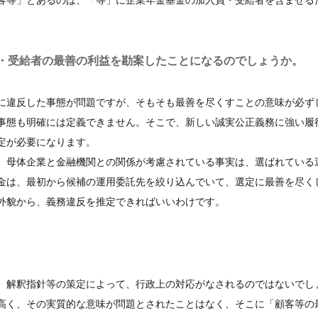
客等」とあるのは、「等」に企業年金基金の加入員・受給者を含ませる
・受給者の最善の利益を勘案したことになるのでしょうか。
に違反した事態が問題ですが、そもそも最善を尽くすことの意味が必ず
事態も明確には定義できません。そこで、新しい誠実公正義務に強い履
定が必要になります。
、母体企業と金融機関との関係が考慮されている事実は、選ばれている
金は、最初から候補の運用委託先を絞り込んでいて、選定に最善を尽く
外貌から、義務違反を推定できればいいわけです。
、解釈指針等の策定によって、行政上の対応がなされるのではないでし
高く、その実質的な意味が問題とされたことはなく、そこに「顧客等の