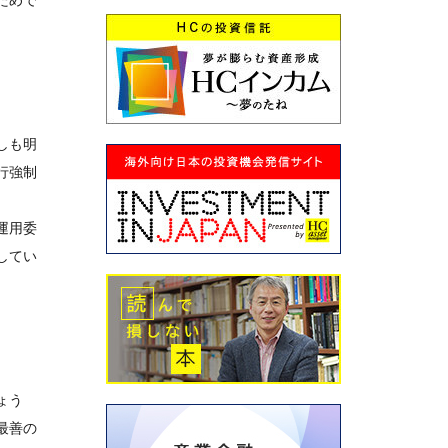
ためで
しも明
行強制
運用委
してい
ょう
最善の