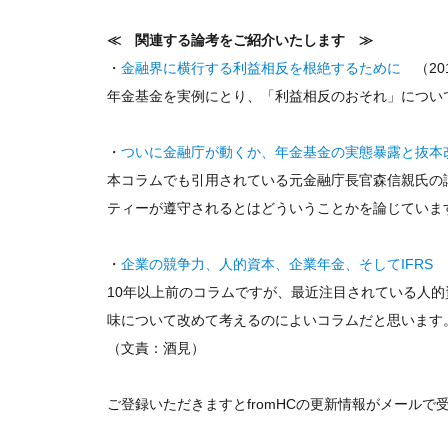
≪ 関連する論考をご紹介いたします ≫
・
金融界に横行する利益相反を根絶するために
（201
年金基金を実例にとり、「利益相反のおそれ」につい
・
ついに金融庁が動くか、年金基金の実態暴露と抜本
本コラムでも引用されている元金融庁長官森信親氏の
ティーが遵守されるとはどういうことかを論じていま
・
企業の競争力、人的資本、企業年金、そしてIFRS
（
10年以上前のコラムですが、最近注目されている人
味について改めて考えるのによいコラムだと思います
（文責：酒見）
ご登録いただきますとfromHCの更新情報がメール