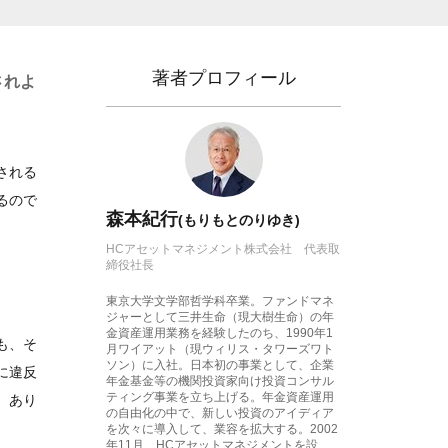
著者プロフィール
されよ
される
るので
森本紀行
(もりもとのりゆき)
HCアセットマネジメント株式会社 代表取
締役社長
東京大学文学部哲学科卒業。ファンドマネ
ジャーとして三井生命（現大樹生命）の年
金資産運用業務を経験したのち、1990年1
も、そ
月ワイアット（現ウィリス・タワーズワト
ソン）に入社。日本初の事業として、企業
に違反
年金基金等の機関投資家向け投資コンサル
ティング事業を立ち上げる。年金資産運用
、あり
の自由化の中で、新しい投資のアイディア
を次々に導入して、業容を拡大する。2002
年11月、HCアセットマネジメントを設