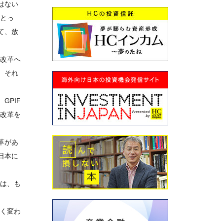
はない
にとっ
て、放
く改革へ
、それ
GPIF
織改革を
革があ
日本に
革は、も
きく変わ