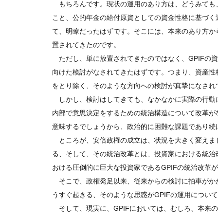
もちろんです。現状の運用のあり方は、どうみても
こと、公的年金の給付原資としての資金性格に基づく運
て、明瞭だったはずです。そこには、本来のあり方か
置されてきたのです。
ただし、単に放置されてきたのではなく、GPIFの
向けた検討がなされてきたはずです。つまり、資産性
をとり除く、そのような方向への検討が真摯になされ
しかし、検討はしてきても、なかなかに実際の行動に
内部で意思決定をするための統治構造について改革がな
意味するでしょうから、政治的に困難な課題であり続
ところが、安倍政権の成立は、状況を大きく変えま
る、そして、その統治改革とは、投資家における統治
おける圧倒的に巨大な投資家であるGPIFの統治改革
そこで、政権発足以来、従来からの検討に拍車がかか
うすぐ起きる、そのような思惑がGPIFの運用につい
そして、現実に、GPIFにおいては、むしろ、本来