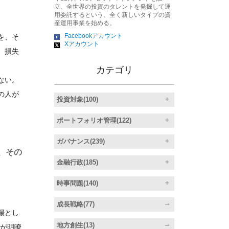
立、全世界の投資のタレントを発掘して運
用委託するという、全く新しいタイプの資
産運用事業を始める。
Facebookアカウント
を、そ
Xアカウント
、損失
カテゴリ
ない。
の人が
投資対象(100)
ポートフォリオ管理(122)
ガバナンス(239)
、その
金融行政(185)
時事問題(140)
成長戦略(77)
場とし
地方創生(13)
が明瞭