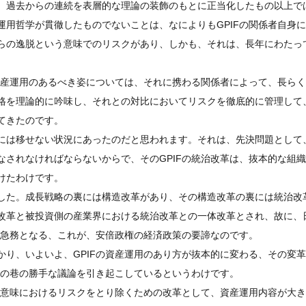
、過去からの連続を表層的な理論の装飾のもとに正当化したもの以上で
用哲学が貫徹したものでないことは、なによりもGPIFの関係者自身
らの逸脱という意味でのリスクがあり、しかも、それは、長年にわたっ
資産運用のあるべき姿については、それに携わる関係者によって、長ら
格を理論的に吟味し、それとの対比においてリスクを徹底的に管理して
てきたのです。
は移せない状況にあったのだと思われます。それは、先決問題として、
されなければならないからで、そのGPIFの統治改革は、抜本的な組
けたわけです。
した。成長戦略の裏には構造改革があり、その構造改革の裏には統治改
改革と被投資側の産業界における統治改革との一体改革とされ、故に、
が急務となる、これが、安倍政権の経済政策の要諦なのです。
り、いよいよ、GPIFの資産運用のあり方が抜本的に変わる、その変
ての巷の勝手な議論を引き起こしているというわけです。
の意味におけるリスクをとり除くための改革として、資産運用内容が大