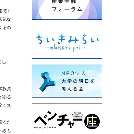
追随す
広範な
くるの
とし
式投資
がある
全く無
回るた
べきも