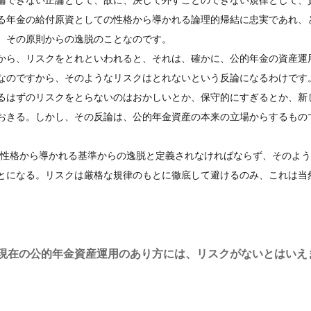
論できない正論として、故に、決して外すことのできない規律として、
る年金の給付原資としての性格から導かれる論理的帰結に忠実であれ、
、その原則からの逸脱のことなのです。
から、リスクをとれといわれると、それは、確かに、公的年金の資産運
なのですから、そのようなリスクはとれないという反論になるわけです
るはずのリスクをとらないのはおかしいとか、保守的にすぎるとか、新
おきる。しかし、その反論は、公的年金資産の本来の立場からするもの
産性格から導かれる基準からの逸脱と定義されなければならず、そのよ
とになる。リスクは厳格な規律のもとに徹底して避けるのみ、これは当
現在の公的年金資産運用のあり方には、リスクがないとはいえ