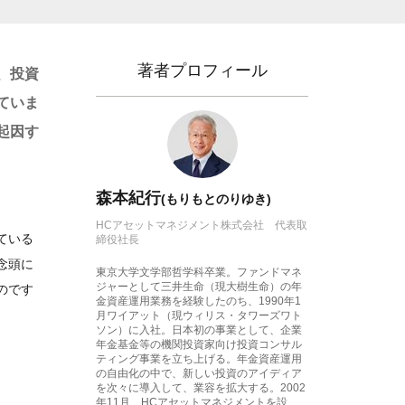
著者プロフィール
、投資
ていま
起因す
森本紀行
(もりもとのりゆき)
HCアセットマネジメント株式会社 代表取
ている
締役社長
念頭に
東京大学文学部哲学科卒業。ファンドマネ
ジャーとして三井生命（現大樹生命）の年
のです
金資産運用業務を経験したのち、1990年1
月ワイアット（現ウィリス・タワーズワト
ソン）に入社。日本初の事業として、企業
年金基金等の機関投資家向け投資コンサル
ティング事業を立ち上げる。年金資産運用
の自由化の中で、新しい投資のアイディア
を次々に導入して、業容を拡大する。2002
年11月、HCアセットマネジメントを設