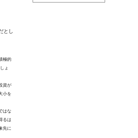
。
だとし
積極的
でしょ
投資が
大小を
ではな
得るは
象先に