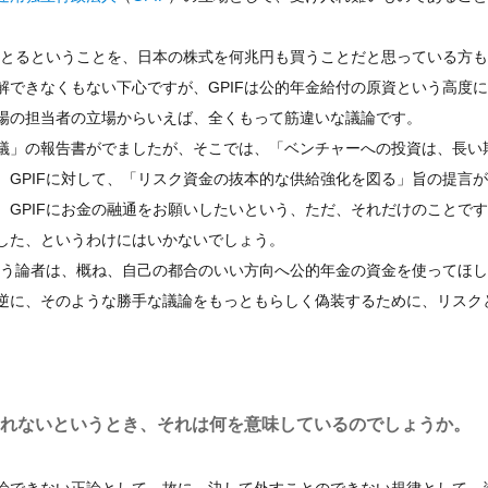
をとるということを、日本の株式を何兆円も買うことだと思っている方
できなくもない下心ですが、GPIFは公的年金給付の原資という高度
場の担当者の立場からいえば、全くもって筋違いな議論です。
議」の報告書がでましたが、そこでは、「ベンチャーへの投資は、長い
GPIFに対して、「リスク資金の抜本的な供給強化を図る」旨の提言
GPIFにお金の融通をお願いしたいという、ただ、それだけのことで
した、というわけにはいかないでしょう。
いう論者は、概ね、自己の都合のいい方向へ公的年金の資金を使ってほ
逆に、そのような勝手な議論をもっともらしく偽装するために、リスク
とれないというとき、それは何を意味しているのでしょうか。