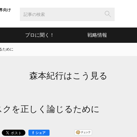
プロに聞く！
戦略情報
じるために
森本紀行はこう見る
リスクを正しく論じるために
f
シェア