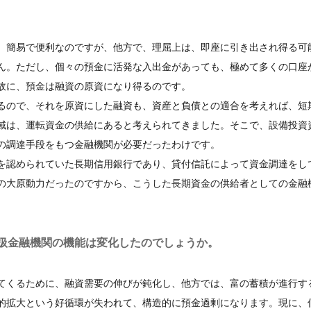
、簡易で便利なのですが、他方で、理屈上は、即座に引き出され得る可
ん。ただし、個々の預金に活発な入出金があっても、極めて多くの口座
故に、預金は融資の原資になり得るのです。
るので、それを原資にした融資も、資産と負債との適合を考えれば、短
域は、運転資金の供給にあると考えられてきました。そこで、設備投資
の調達手段をもつ金融機関が必要だったわけです。
を認められていた長期信用銀行であり、貸付信託によって資金調達をし
の大原動力だったのですから、こうした長期資金の供給者としての金融
扱金融機関の機能は変化したのでしょうか。
てくるために、融資需要の伸びが鈍化し、他方では、富の蓄積が進行す
的拡大という好循環が失われて、構造的に預金過剰になります。現に、