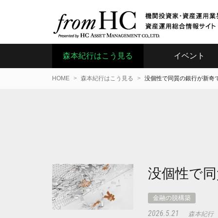
森本紀行はこう見る
イベント
HOME
森本紀行はこう見る
没個性で同質の銀行が新奇
没個性で同
金融の脱構築
2026.5.21
森本紀行