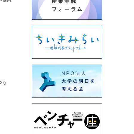
を活用
クな