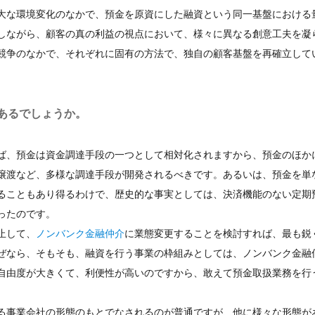
大な環境変化のなかで、預金を原資にした融資という同一基盤における
しながら、顧客の真の利益の視点において、様々に異なる創意工夫を凝
競争のなかで、それぞれに固有の方法で、独自の顧客基盤を再確立して
あるでしょうか。
ば、預金は資金調達手段の一つとして相対化されますから、預金のほか
譲渡など、多様な調達手段が開発されるべきです。あるいは、預金を単
ることもあり得るわけで、歴史的な事実としては、決済機能のない定期
ったのです。
止して、
ノンバンク金融仲介
に業態変更することを検討すれば、最も鋭
ぜなら、そもそも、融資を行う事業の枠組みとしては、ノンバンク金融
自由度が大きくて、利便性が高いのですから、敢えて預金取扱業務を行
る事業会社の形態のもとでなされるのが普通ですが、他に様々な形態が