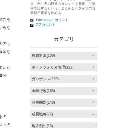
立、全世界の投資のタレントを発掘して運
用委託するという、全く新しいタイプの資
産運用事業を始める。
能性を
Facebookアカウント
Xアカウント
からな
カテゴリ
期のも
資金な
投資対象(100)
ポートフォリオ管理(122)
ていた
機関
ガバナンス(239)
金融行政(185)
時事問題(140)
成長戦略(77)
るの
個々の
地方創生(13)