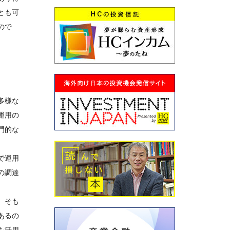
とも可
ので
多様な
運用の
門的な
で運用
の調達
、そも
あるの