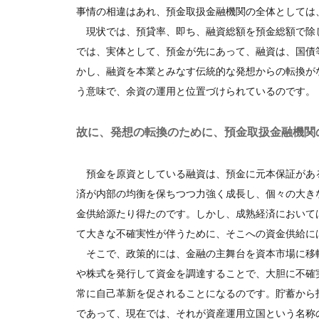
事情の相違はあれ、預金取扱金融機関の全体としては
現状では、預貸率、即ち、融資総額を預金総額で除し
では、実体として、預金が先にあって、融資は、国債
かし、融資を本業とみなす伝統的な発想からの転換が
う意味で、余資の運用と位置づけられているのです。
故に、発想の転換のために、預金取扱金融機関
預金を原資としている融資は、預金に元本保証があ
済が内部の均衡を保ちつつ力強く成長し、個々の大き
金供給源たり得たのです。しかし、成熟経済において
て大きな不確実性が伴うために、そこへの資金供給に
そこで、政策的には、金融の主舞台を資本市場に移
や株式を発行して資金を調達することで、大胆に不確
常に自己革新を促されることになるのです。貯蓄から
であって、現在では、それが資産運用立国という名称