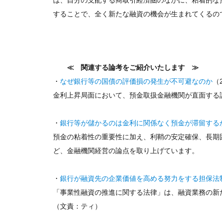
は、自分の支配する商取引経済圏のなかに、粘着的な
することで、全く新たな融資の機会が生まれてくるの
≪ 関連する論考をご紹介いたします ≫
・
なぜ銀行等の国債の評価損の発生が不可避なのか
（2
金利上昇局面において、預金取扱金融機関が直面する
・
銀行等が儲かるのは金利に関係なく預金が滞留する
預金の粘着性の重要性に加え、利鞘の安定確保、長期
ど、金融機関経営の論点を取り上げています。
・
銀行が融資先の企業価値を高める努力をする担保法
「事業性融資の推進に関する法律」は、融資業務の新
（文責：ティ）