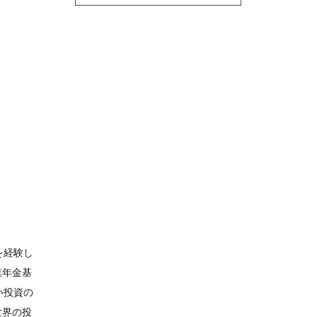
を経験し
業年金基
い投資の
世界の投