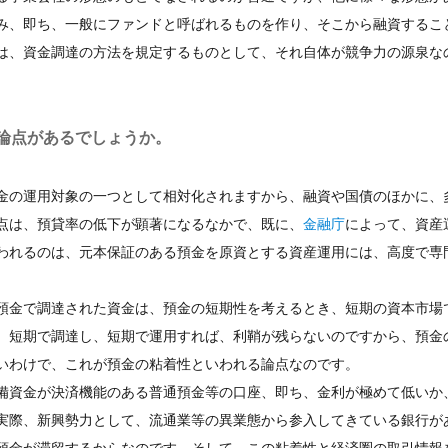
み、即ち、一般にファンドと呼ばれるものを作り、そこから融資するこ
は、資金調達の方法を規定するものとして、それ自体が競争力の源泉な
論点があるでしょうか。
金の運用対象の一つとして相対化されますから、融資や国債のほかに、
点は、預貸率の低下が顕著になるなかで、既に、
金融庁
によって、資産
われるのは、元本保証のある預金を原資とする資産運用には、高度で専
預金で調達された資金は、預金の短期性を考えるとき、短期の資本市場
、短期で調達し、短期で運用すれば、利鞘が残らないのですから、預金
いわけで、これが預金の粘着性といわれる論点なのです。
備資金が決済機能のある普通預金等の口座、即ち、金利が極めて低いか
実際、新興勢力として、流通業等の異業態から参入してきている銀行が