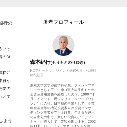
著者プロフィール
銀行の
ういっ
資の側
森本紀行
(もりもとのりゆき)
HCアセットマネジメント株式会社 代表取
成長に
締役社長
本質が
東京大学文学部哲学科卒業。ファンドマネ
需要の
ジャーとして三井生命（現大樹生命）の年
金資産運用業務を経験したのち、1990年1
もとで
月ワイアット（現ウィリス・タワーズワト
ソン）に入社。日本初の事業として、企業
年金基金等の機関投資家向け投資コンサル
ティング事業を立ち上げる。年金資産運用
の自由化の中で、新しい投資のアイディア
しょう
を次々に導入して、業容を拡大する。2002
年11月、HCアセットマネジメントを設