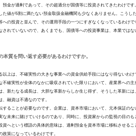
、預金が過剰であって、その超過分が国債等に投資されてきたわけです
た値が5割に満たない預金取扱金融機関も少なくありません。こうし
等への投資と並んで、その運用手段の一つにすぎなくなっているわけで
なされていないので、あくまでも、国債等への投資事業は、本業ではな
の本質を問い返す必要があるわけですか。
る以上は、不確実性の大きな事業への資金供給手段にはなり得ないわけ
な不確実性が全体のなかに吸収されていた限りにおいて、産業界への主
は、新たなる成長は、大胆な革新からしか生じ得ず、そうした革新には
は、融資は不適なのです。
転することが必要なのです。企業は、資本市場において、元本保証のな
実な未来に賭けていけるのであり、同時に、投資家からの監視の目のも
投資へという標語の具体的意味は、過剰預金を資本市場に移転させるこ
の政策になっているわけです。