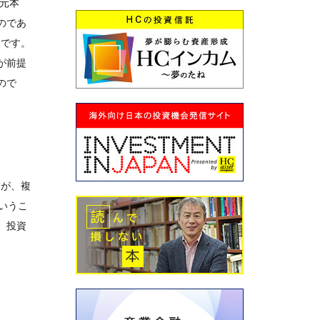
元本
なのであ
由です。
が前提
ので
すが、複
いうこ
、投資