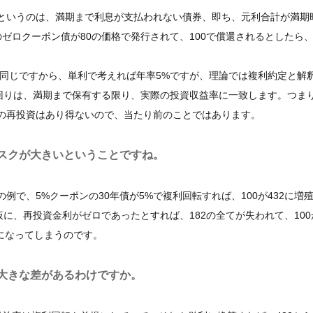
というのは、満期まで利息が支払われない債券、即ち、元利合計が満期
ゼロクーポン債が80の価格で発行されて、100で償還されるとしたら
のと同じですから、単利で考えれば年率5%ですが、理論では複利約定と解
う利回りは、満期まで保有する限り、実際の投資収益率に一致します。つま
の再投資はあり得ないので、当たり前のことではあります。
スクが大きいということですね。
で、5%クーポンの30年債が5%で複利回転すれば、100が432に増
に、再投資金利がゼロであったとすれば、182の全てが失われて、100が
%になってしまうのです。
大きな差があるわけですか。