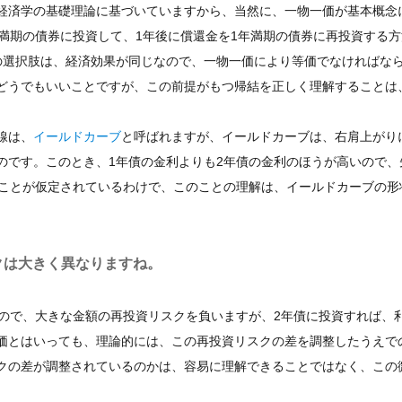
経済学の基礎理論に基づいていますから、当然に、一物一価が基本概念
満期の債券に投資して、1年後に償還金を1年満期の債券に再投資する方
の選択肢は、経済効果が同じなので、一物一価により等価でなければな
どうでもいいことですが、この前提がもつ帰結を正しく理解することは
線は、
イールドカーブ
と呼ばれますが、イールドカーブは、右肩上がり
のです。このとき、1年債の金利よりも2年債の金利のほうが高いので、
ることが仮定されているわけで、このことの理解は、イールドカーブの形
クは大きく異なりますね。
ので、大きな金額の再投資リスクを負いますが、2年債に投資すれば、
価とはいっても、理論的には、この再投資リスクの差を調整したうえで
クの差が調整されているのかは、容易に理解できることではなく、この