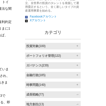
、トイ
立、全世界の投資のタレントを発掘して運
用委託するという、全く新しいタイプの資
違法な闇
産運用事業を始める。
Facebookアカウント
Xアカウント
複利約定
ままに1
カテゴリ
れば、
投資対象(100)
ポートフォリオ管理(122)
ガバナンス(239)
ていま
金融行政(185)
とされ、
おきま
時事問題(140)
成長戦略(77)
3で
なる、即
地方創生(13)