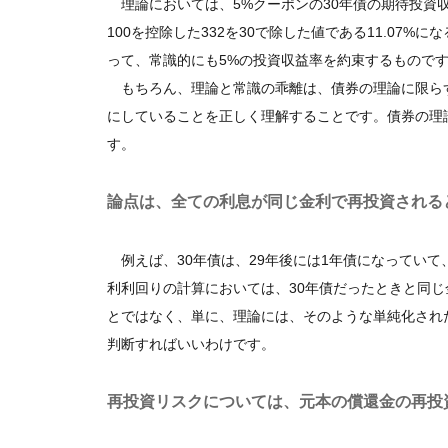
理論においては、5%クーポンの30年債の期待投資収
100を控除した332を30で除した値である11.07
って、常識的にも5%の投資収益率を約束するもので
もちろん、理論と常識の乖離は、債券の理論に限ら
にしていることを正しく理解することです。債券の理
す。
論点は、全ての利息が同じ金利で再投資される
例えば、30年債は、29年後には1年債になっていて
利利回りの計算においては、30年債だったときと同
とではなく、単に、理論には、そのような単純化され
判断すればいいわけです。
再投資リスクについては、元本の償還金の再投