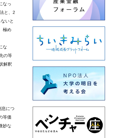
になっ
法と、2
らないと
、極め
にな
先の等
状解釈
利息につ
の等価
微妙な