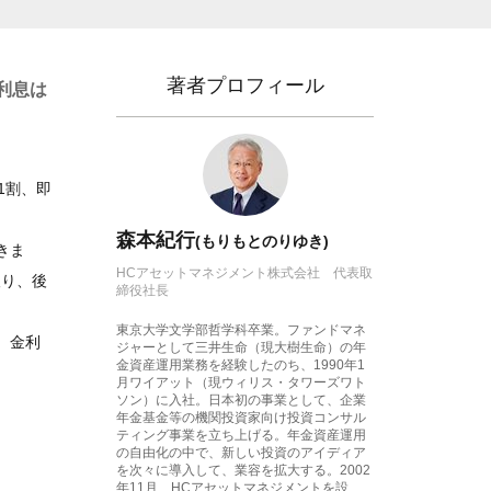
著者プロフィール
利息は
1割、即
森本紀行
(もりもとのりゆき)
きま
HCアセットマネジメント株式会社 代表取
取り、後
締役社長
東京大学文学部哲学科卒業。ファンドマネ
、金利
ジャーとして三井生命（現大樹生命）の年
金資産運用業務を経験したのち、1990年1
月ワイアット（現ウィリス・タワーズワト
ソン）に入社。日本初の事業として、企業
年金基金等の機関投資家向け投資コンサル
ティング事業を立ち上げる。年金資産運用
の自由化の中で、新しい投資のアイディア
を次々に導入して、業容を拡大する。2002
年11月、HCアセットマネジメントを設