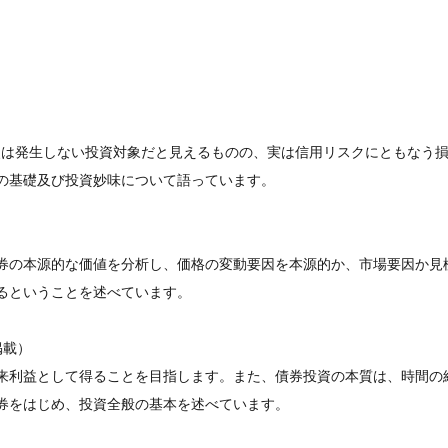
損失は発生しない投資対象だと見えるものの、実は信用リスクにともなう
の基礎及び投資妙味について語っています。
券の本源的な価値を分析し、価格の変動要因を本源的か、市場要因か見
るということを述べています。
9掲載）
来利益として得ることを目指します。また、債券投資の本質は、時間の
券をはじめ、投資全般の基本を述べています。