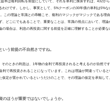
益率は複利回転を前提にしていて、それを単利に換算すれば、432から
%になるわけです。しかし、事実として、5%クーポンの30年債の単利は5%
す。この理論と常識との乖離こそ、複利のマジックがマジックである理
ず、どこにでもあることで、重要なことは、常識の視点において、理論
論の場合は、利息の再投資に関する前提を正確に理解することが必要な
という前提の不自然さですね。
、そのときの利息は、1年物の金利で再投資されると考えるのが自然で
じ金利で再投資されることになっています。これは理論が間違っていると
た仮定が置かれているというだけのことで、その理論の仮定を承知して
資のほうが重要ではないでしょうか。