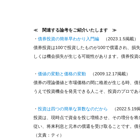
≪ 関連する論考をご紹介いたします ≫
・
債券投資の簡単早わかり入門編
（2023.1.5掲載）
債券投資は100で投資したものが100で償還され、
しくは機会損失が生じる可能性があります。債券投資
・
価値の変動と価格の変動
（2009.12.17掲載）
債券の理論価値と市場価格の間に格差が生じる時、債
うえで投資機会を発見できる人こそ、投資のプロであ
・
投資は四つの簡単な算数なのだから
（2022.5.1
投資は、現時点で資金を投じ増殖させ、その増分を将
従い、将来利息と元本の償還を受け取ることです。債
（文責：ティ）