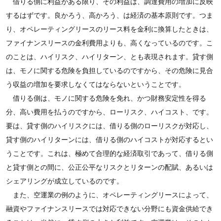
借りる側に利益がある限り、その利益は、調達費用の増加に反映
するはずです。良かろう、高かろう、は経済の基本原則です。つま
り、オペレーティングリースのリース料を金利に換算したときは、
ファイナンスリースの金利費用よりも、高くなっているのです。こ
のことは、ハイリスク、ハイリターン、とも表現されます。貸す側
は、モノに関する危険を負担しているのですから、その危険に見合
う収益の増加を要求しなくてはならないということです。
借りる側は、モノに関する危険を免れ、かつ財務安定性を得る
分、高い費用を払うのですから、ローリスク、ハイコスト、です。
要は、貸す側のハイリスクには、借りる側のローリスクが対応し、
貸す側のハイリターンには、借りる側のハイコストが対応するとい
うことです。これは、極めて合理的な経済取引であって、借りる側
と貸す側との間に、公正公平なリスクとリターンの配賦、あるいは
シェアリングが成立しているのです。
また、空運業の例のように、オペレーティングリースによって、
融資やファイナンスリースでは対応できない分野にも資金供給でき