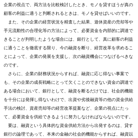
企業の視点で、両方法を比較検討したとき、モノを貸すほうが真の
顧客の利益に適うと判断されるときは、モノを貸せばいいのです。
また、その企業の経営状況を精査した結果、遊休資産の売却等や
手元流動性の合理化等の方法によって、必要資金を内部的に調達で
きることが判明したような場合には、銀行として、真に顧客の利益
に適うことを徹底する限り、今の融資を断り、経営改革を求めるこ
とによって、企業の発展を支援し、次の融資機会につなげるべきな
のです。
さらに、企業の財務状況からすれば、融資に応じ得ない事案で
も、その企業の成長戦略にとって欠くことのできない資金の調達で
ある場合において、銀行として、融資を断るだけでは、社会的機能
を十分には発揮し得ないわけで、出資や劣後融資等の他の資金供給
手法の検討、資産売却等の経営改革提案など、企業の視点にたっ
て、必要資金を供給できるように努力しなければならないのです。
要は、融資という具体的な資金供給方法から出発するのは、貸す
銀行の論理であって、本来の金融の社会的機能からすれば、融資以