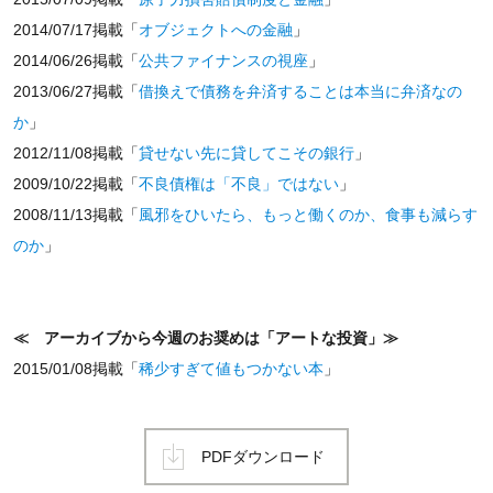
2014/07/17掲載「
オブジェクトへの金融
」
2014/06/26掲載「
公共ファイナンスの視座
」
2013/06/27掲載「
借換えで債務を弁済することは本当に弁済なの
か
」
2012/11/08掲載「
貸せない先に貸してこその銀行
」
2009/10/22掲載「
不良債権は「不良」ではない
」
2008/11/13掲載「
風邪をひいたら、もっと働くのか、食事も減らす
のか
」
≪ アーカイブから今週のお奨めは「アートな投資」≫
2015/01/08掲載「
稀少すぎて値もつかない本
」
PDFダウンロード