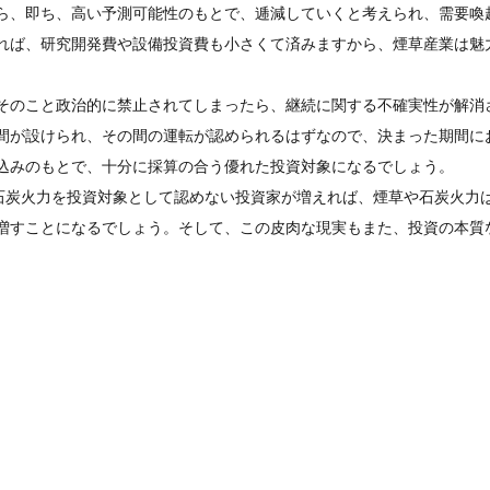
ら、即ち、高い予測可能性のもとで、逓減していくと考えられ、需要喚
れば、研究開発費や設備投資費も小さくて済みますから、煙草産業は魅
そのこと政治的に禁止されてしまったら、継続に関する不確実性が解消
間が設けられ、その間の運転が認められるはずなので、決まった期間に
込みのもとで、十分に採算の合う優れた投資対象になるでしょう。
石炭火力を投資対象として認めない投資家が増えれば、煙草や石炭火力
増すことになるでしょう。そして、この皮肉な現実もまた、投資の本質