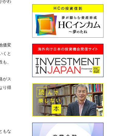
かかわ
地価変
いくと
性も、
格がス
なり得
ともな