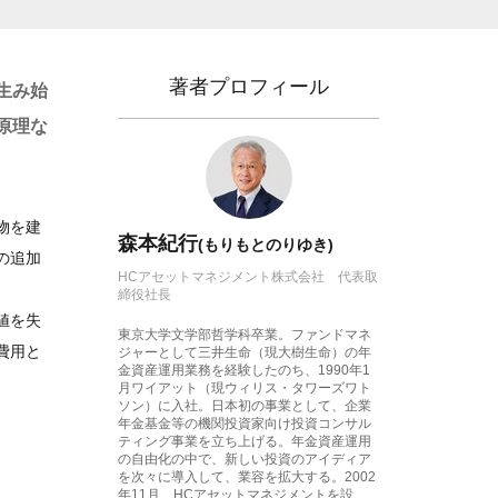
著者プロフィール
生み始
原理な
物を建
森本紀行
(もりもとのりゆき)
の追加
HCアセットマネジメント株式会社 代表取
締役社長
値を失
東京大学文学部哲学科卒業。ファンドマネ
費用と
ジャーとして三井生命（現大樹生命）の年
金資産運用業務を経験したのち、1990年1
月ワイアット（現ウィリス・タワーズワト
ソン）に入社。日本初の事業として、企業
年金基金等の機関投資家向け投資コンサル
ティング事業を立ち上げる。年金資産運用
の自由化の中で、新しい投資のアイディア
を次々に導入して、業容を拡大する。2002
年11月、HCアセットマネジメントを設