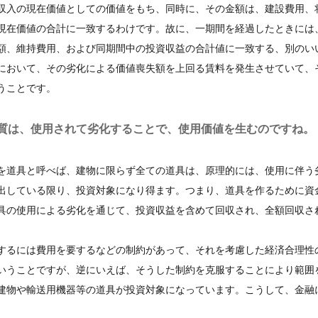
収入の現在価値としての価値をもち、同時に、その金額は、建設費用、
現在価値の合計に一致するわけです。故に、一期間を経過したときには
額、維持費用、および同期間中の投資収益の合計値に一致する、別のい
において、その劣化による価値喪失額を上回る賃料を発生させていて、
うことです。
質は、使用されて劣化することで、使用価値を生むのですね。
を道具と呼べば、建物に限らず全ての道具は、原理的には、使用に伴う
出している限り、投資対象になり得ます。つまり、道具を作るために資
具の使用による劣化を通じて、投資収益を含めて回収され、全額回収さ
するには費用を要するなどの制約があって、それを考慮した経済合理性
いうことですが、逆にいえば、そうした制約を克服することにより範囲
建物や輸送用機器等の道具が投資対象になっています。こうして、金融