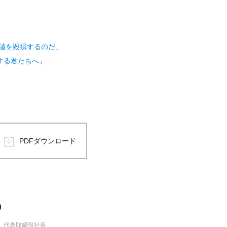
値を毀損するのだ
」
とする君たちへ
」
PDFダウンロード
)
 代表取締役社長