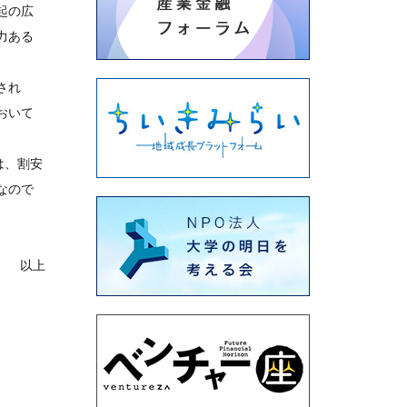
起の広
力ある
され
おいて
は、割安
なので
以上