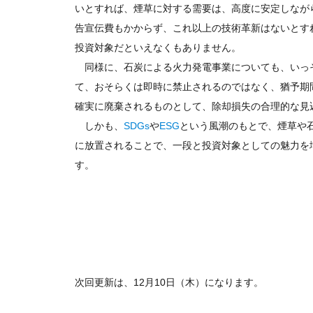
いとすれば、煙草に対する需要は、高度に安定しなが
告宣伝費もかからず、これ以上の技術革新はないとす
投資対象だといえなくもありません。
同様に、石炭による火力発電事業についても、いっ
て、おそらくは即時に禁止されるのではなく、猶予期
確実に廃棄されるものとして、除却損失の合理的な見
しかも、
SDGs
や
ESG
という風潮のもとで、煙草や
に放置されることで、一段と投資対象としての魅力を
す。
次回更新は、12月10日（木）になります。