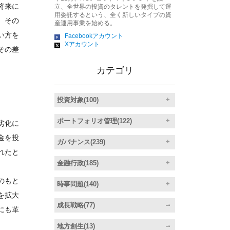
将来に
立、全世界の投資のタレントを発掘して運
用委託するという、全く新しいタイプの資
、その
産運用事業を始める。
い方を
Facebookアカウント
Xアカウント
その差
カテゴリ
投資対象(100)
ポートフォリオ管理(122)
劣化に
金を投
ガバナンス(239)
れたと
金融行政(185)
のもと
時事問題(140)
を拡大
成長戦略(77)
にも革
地方創生(13)