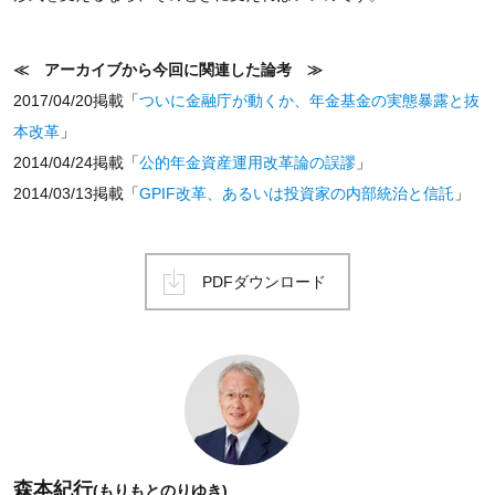
≪ アーカイブから今回に関連した論考 ≫
2017/04/20掲載「
ついに金融庁が動くか、年金基金の実態暴露と抜
本改革
」
2014/04/24掲載「
公的年金資産運用改革論の誤謬
」
2014/03/13掲載「
GPIF改革、あるいは投資家の内部統治と信託
」
PDFダウンロード
森本紀行
(もりもとのりゆき)