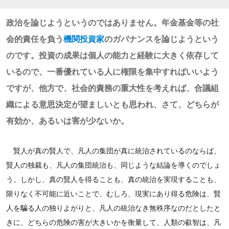
政治を論じようというのではありません。年金基金等の社
会的責任を負う
機関投資家
のガバナンスを論じようという
のです。投資の成果は個人の能力と経験に大きく依存して
いるので、一番優れている人に権限を集中すればいいよう
ですが、他方で、社会的責務の重大性を考えれば、合議組
織による意思決定が望ましいとも思われ、さて、どちらが
有効か、あるいは害が少ないか。
賢人が真の賢人で、凡人の集団が真に統治されているのならば、
賢人の独裁も、凡人の集団統治も、同じような結論を導くのでしょ
う。しかし、真の賢人を得ることも、真の統治を実現することも、
限りなく不可能に近いことで、むしろ、現実にあり得る危険は、賢
人を騙る人の独りよがりと、凡人の統治なき無秩序なのだとしたと
きに、どちらの危険の害が大きいかを衡量して、人類の叡智は、凡