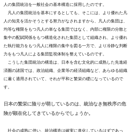
人の集団統治を一般社会の基本構造に採用したのです。
凡人の集団統治を基本にするとしても、そこには、より優れた凡
人の知見を活かそうとする努力がなされますから、凡人の集団は、
均等な権限をもつ凡人の単なる集団ではなく、内部に権限の分散と
集中の配賦関係をもつ構造化された集団として組織され、より優れ
た執行能力をもつ凡人に権限の集中を図る一方で、より冷静な判断
力をもつ凡人による集団監視体制を整えているのです。
こうした集団統治の構造は、日本を含む文化的に成熟した先進経
済圏の諸国では、政治組織、企業等の経済組織など、あらゆる組織
に遍く適用されていて、それが平和と繁栄の礎になっているので
す。
日本の繁栄に陰りが萌しているのは、統治なき無秩序の危
険が顕在化してきているからでしょうか。
社会の成熟に伴い、統治構造は確実に進化しているはずであっ