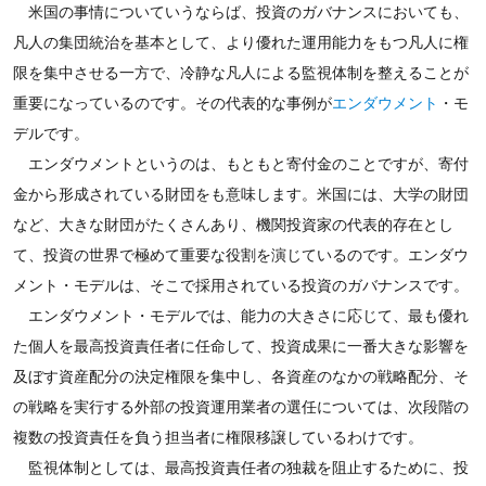
米国の事情についていうならば、投資のガバナンスにおいても、
凡人の集団統治を基本として、より優れた運用能力をもつ凡人に権
限を集中させる一方で、冷静な凡人による監視体制を整えることが
重要になっているのです。その代表的な事例が
エンダウメント
・モ
デルです。
エンダウメントというのは、もともと寄付金のことですが、寄付
金から形成されている財団をも意味します。米国には、大学の財団
など、大きな財団がたくさんあり、機関投資家の代表的存在とし
て、投資の世界で極めて重要な役割を演じているのです。エンダウ
メント・モデルは、そこで採用されている投資のガバナンスです。
エンダウメント・モデルでは、能力の大きさに応じて、最も優れ
た個人を最高投資責任者に任命して、投資成果に一番大きな影響を
及ぼす資産配分の決定権限を集中し、各資産のなかの戦略配分、そ
の戦略を実行する外部の投資運用業者の選任については、次段階の
複数の投資責任を負う担当者に権限移譲しているわけです。
監視体制としては、最高投資責任者の独裁を阻止するために、投