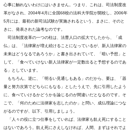
心事に触れないわけにはいきません。つまり、これは、司法制度改
革がなされ、2004年4月に全国68校の法科大学院が開校し、2006年
5月には、最初の新司法試験が実施されるという、まさに、そのと
きに、発表された論考なのです。
司法制度改革の一つの柱は、法曹人口の拡大でしたから、「成
仏」は、「法律家が増え続けることになっているが、新人法律家の
未来はどうなるであろうか」と書き出されていて、「暗い予想」と
して、「食べていけない新人法律家が一定数出ると予想するのであ
る」としています。
もちろん、逆に、「明るい見通しもある」のだから、要は、「器
量と努力次第でどちらにもなる」としたうえで、先に引用したよう
に、食べていけるかどうかを論じるのが間違いだとなるのです。そ
こで、「何のために法律家を志したのか」と問い、成仏理論につな
がるのですが、以下、引用しましょう。
「人々の役に立つ仕事をしていれば、法律家も飢え死にすること
はないであろう。飢え死にさえしなければ、人間、まずはそれでよ