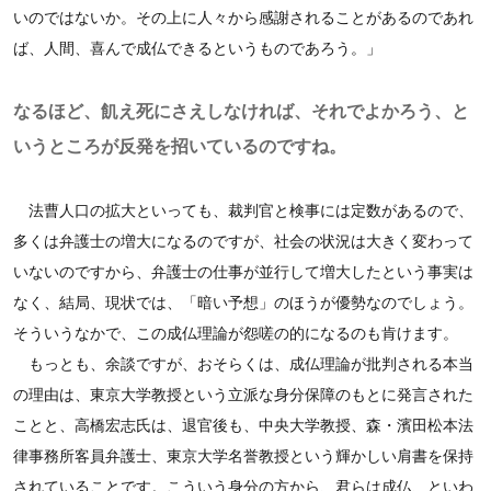
いのではないか。その上に人々から感謝されることがあるのであれ
ば、人間、喜んで成仏できるというものであろう。」
なるほど、飢え死にさえしなければ、それでよかろう、と
いうところが反発を招いているのですね。
法曹人口の拡大といっても、裁判官と検事には定数があるので、
多くは弁護士の増大になるのですが、社会の状況は大きく変わって
いないのですから、弁護士の仕事が並行して増大したという事実は
なく、結局、現状では、「暗い予想」のほうが優勢なのでしょう。
そういうなかで、この成仏理論が怨嗟の的になるのも肯けます。
もっとも、余談ですが、おそらくは、成仏理論が批判される本当
の理由は、東京大学教授という立派な身分保障のもとに発言された
ことと、高橋宏志氏は、退官後も、中央大学教授、森・濱田松本法
律事務所客員弁護士、東京大学名誉教授という輝かしい肩書を保持
されていることです。こういう身分の方から、君らは成仏、といわ