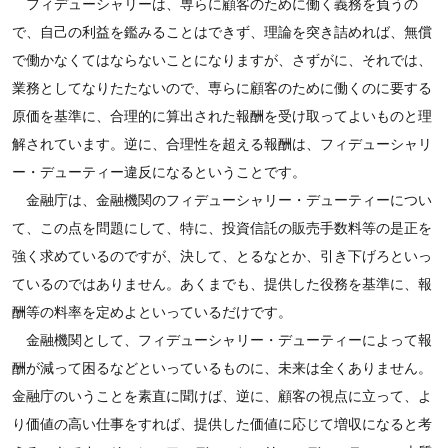
フィデューシャリーは、専らに顧客のために働く義務を負うの
で、自己の利益を鑑みることはできず、理論を突き詰めれば、無償
で働かなくてはならないことになりますが、さずがに、それでは、
業務としてなりたたないので、専らに顧客のために働くのに要する
原価を基準に、合理的に算出された報酬を受け取ってよいものと理
解されています。逆に、合理性を超える報酬は、フィデューシャリ
ー・デューティー違反になるということです。
金融庁は、金融機関のフィデューシャリー・デューティーについ
て、この点を問題にして、特に、投資信託の販売手数料等の是正を
強く求めているのですが、決して、とるなとか、引き下げろといっ
ているのではありません。あくまでも、提供した役務を基準に、報
酬等の料率を定めよといっているだけです。
金融機関として、フィデューシャリー・デューティーによって報
酬が減って困るなどといっているものに、未来は全くありません。
金融庁のいうことを素直に聞けば、逆に、顧客の視点に立って、よ
り価値の高い仕事をすれば、提供した価値に応じて増収になると考