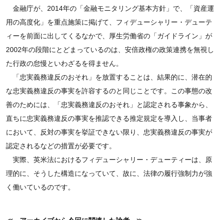
金融庁が、2014年の「金融モニタリング基本方針」で、「資産運
用の高度化」を重点施策に掲げて、フィデューシャリー・デューテ
ィーを前面に出してくるなかで、厚生労働省の「ガイドライン」が
2002年の段階にとどまっているのは、安倍政権の政策連携を無視し
た行政の怠慢といわざるを得ません。
「忠実義務違反のおそれ」を放置することは、結果的に、潜在的
な忠実義務違反の事実を許容するのと同じことです。この事態の改
善のためには、「忠実義務違反のおそれ」と認定される事象から、
直ちに忠実義務違反の事実を推認できる推定規定を導入し、当事者
において、反対の事実を挙証できない限り、忠実義務違反の事実が
認定されるなどの措置が必要です。
実際、英米法におけるフィデューシャリー・デューティーは、原
理的に、そうした構造になっていて、故に、法律の履行強制力が強
く働いているのです。