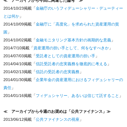
≪ アーカイブから今回に関連した論考 ≫
2014/10/23掲載「
金融庁のいうフィデューシャリー・デューティー
とは何か
」
2014/10/09掲載「
金融庁に「高度化」を求められた資産運用の貧
困
」
2014/10/02掲載「
金融モニタリング基本方針の画期的な意義
」
2014/7/10掲載「
資産運用の担い手として、何をなすべきか
」
2014/07/03掲載「
受託者としての資産運用の担い手
」
2014/04/10掲載「
信託受託者の忠実義務を徹底的に考える
」
2014/02/13掲載「
信託の受託者の忠実義務
」
2014/01/30掲載「
企業年金の資産運用におけるフィデュシャリーの
責任
」
2014/01/16掲載「
フィデュシャリー、あるいは信じて託すること
」
≪ アーカイブから今週のお奨めは「公共ファイナンス」≫
2013/06/12掲載「
公共ファイナンスの視座
」