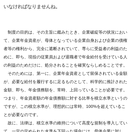
いなければなりませんね。
制度の目的は、その主旨に鑑みたとき、企業破綻等の状況におい
て、企業年金資産が、母体となっている企業自身および企業の債権
者等の権利から、完全に遮断されていて、専らに受益者の利益のた
めに、即ち、現役の従業員および退職者で年金給付を受けている人
の利益のためだけに、処分されることを確実ならしめることです。
そのためには、第一に、企業年金資産として留保されている金額
が、必要な給付を履行するに足るものとして、科学的に推計された
金額、即ち、年金債務額を、常時、上回っていることが必要です。
つまり、年金資産額の年金債務額に対する比率を積立水準というの
ですが、この積立水準が、理想的には常時、100%を超えているこ
とが必要なのです。
故に、法律は、積立水準の維持について高度な規制を導入してい
て、一定の定められた水準を下回った場合には、母体企業に対し