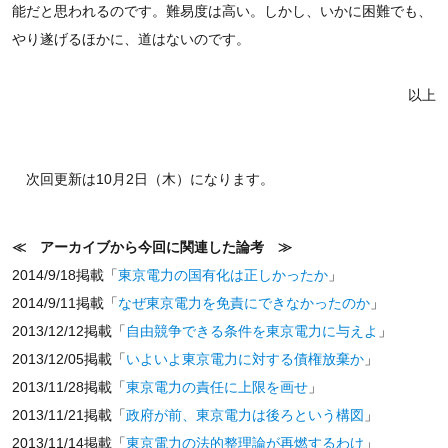
能だと思われるのです。難易度は高い。しかし、いかに困難でも、
やり遂げるほかに、道はないのです。
以上
次回更新は10月2日（木）になります。
≪ アーカイブから今回に関連した論考 ≫
2014/9/18掲載「
東京電力の国有化は正しかったか
」
2014/9/11掲載「
なぜ東京電力を免責にできなかったのか
」
2013/12/12掲載「
自由競争できる条件を東京電力に与えよ
」
2013/12/05掲載「
いよいよ東京電力に対する債権放棄か
」
2013/11/28掲載「
東京電力の責任に上限を画せ
」
2013/11/21掲載「
政府が前、東京電力は後ろという構図
」
2013/11/14掲載「
東京電力の法的整理論が再燃するわけ
」