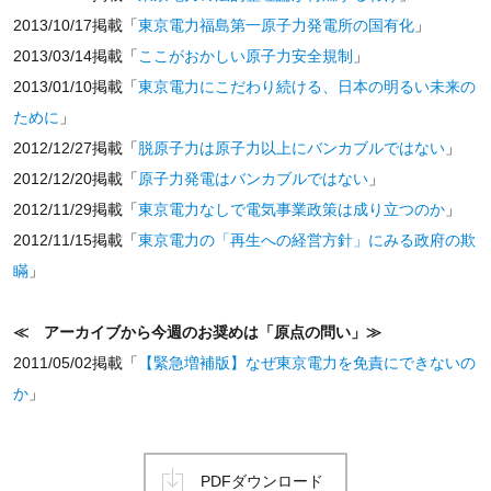
2013/10/17掲載「
東京電力福島第一原子力発電所の国有化
」
2013/03/14掲載「
ここがおかしい原子力安全規制
」
2013/01/10掲載「
東京電力にこだわり続ける、日本の明るい未来の
ために
」
2012/12/27掲載「
脱原子力は原子力以上にバンカブルではない
」
2012/12/20掲載「
原子力発電はバンカブルではない
」
2012/11/29掲載「
東京電力なしで電気事業政策は成り立つのか
」
2012/11/15掲載「
東京電力の「再生への経営方針」にみる政府の欺
瞞
」
≪ アーカイブから今週のお奨めは「原点の問い」≫
2011/05/02掲載「
【緊急増補版】なぜ東京電力を免責にできないの
か
」
PDFダウンロード