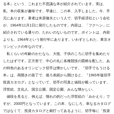
る本』という、これまた不思議な本が紹介されています。実は、
私、本の収集が趣味です。早速に、この本、入手しました。今、手
元にあります。著者は米原徹夫という人で、切手経済社という会社
が、1964年11月1日に発行したものです。内容は、「フクヘン」に
紹介されている通りの、たわいのないものです。ポイントは、内容
よりも、1964年という発行年にあります。いわずとしれた、東京オ
リンピックの年なのです。
私くらいの年齢のかたなら、大抵、子供のころに切手を集めたり
したはずです。正方形で、中心の丸に各種競技の図柄を配した、あ
の特色のあるオリンピック切手は懐かしいです。『切手でもうける
本』は、両開きの装丁で、後ろ表紙から開けると、『1965年版切手
投資カタログ』となっていて、切手の写真と値段が載っています。
浮世絵、文化人、国立公園、国定公園、みんな懐かしい。
値段を見ると、例えば、憧れの的だった浮世絵の「みかえり」で
すが、2000円となっています。この本、なにしろ、単なるカタログ
ではなくて、投資カタログと銘打ってあるように、切手毎に「投資