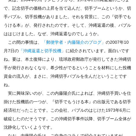
で、記念切手の価格の上昇を当て込んだ、切手ブームというか、切
手バブル、切手投機がありました。それを背景に、この『切手でも
うける本』が、発行されたのです。そして、沖縄返還の後、バブル
ははじけました。なぜ、沖縄返還なのでしょうか。
この間の事情は、
「郵便学者・内藤陽介のブログ」
の2007年10
月7日の
「沖縄返還と切手投機」
に紹介されています。面白いです
ね。要は、本土復帰により、琉球政府郵政庁が発行してきた沖縄切
手が発行されなくなり、希少性がでるということを材料にした投機
資金の流入が、まさに、沖縄切手バブルを生んだということです
ね。
実に興味深いのが、この内藤陽介氏によれば、沖縄切手買いを仕
掛けた投機筋の一つが、『切手でもうける本』の出版元である切手
経済社だったことです。この会社、バブルのはじけた1973年6月に
破綻したのだそうです。この沖縄切手事件以降、切手ブーム全体が
沈静化していくようです。
なお、内藤陽介氏は、ご自身のコラムで紹介されていますが、