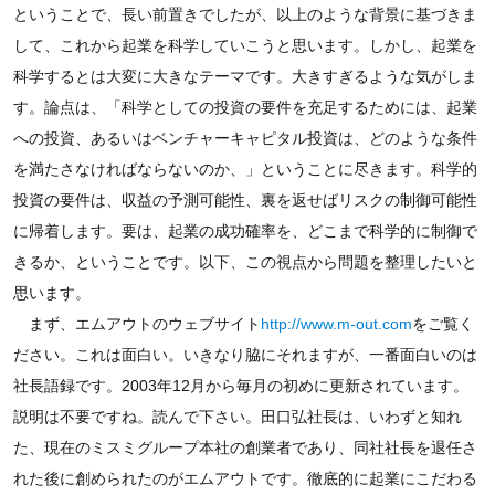
ということで、長い前置きでしたが、以上のような背景に基づきま
して、これから起業を科学していこうと思います。しかし、起業を
科学するとは大変に大きなテーマです。大きすぎるような気がしま
す。論点は、「科学としての投資の要件を充足するためには、起業
への投資、あるいはベンチャーキャピタル投資は、どのような条件
を満たさなければならないのか、」ということに尽きます。科学的
投資の要件は、収益の予測可能性、裏を返せばリスクの制御可能性
に帰着します。要は、起業の成功確率を、どこまで科学的に制御で
きるか、ということです。以下、この視点から問題を整理したいと
思います。
まず、エムアウトのウェブサイト
http://www.m-out.com
をご覧く
ださい。これは面白い。いきなり脇にそれますが、一番面白いのは
社長語録です。2003年12月から毎月の初めに更新されています。
説明は不要ですね。読んで下さい。田口弘社長は、いわずと知れ
た、現在のミスミグループ本社の創業者であり、同社社長を退任さ
れた後に創められたのがエムアウトです。徹底的に起業にこだわる