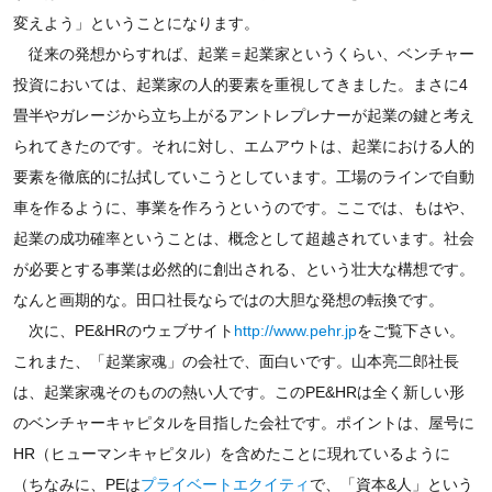
変えよう」ということになります。
従来の発想からすれば、起業＝起業家というくらい、ベンチャー
投資においては、起業家の人的要素を重視してきました。まさに4
畳半やガレージから立ち上がるアントレプレナーが起業の鍵と考え
られてきたのです。それに対し、エムアウトは、起業における人的
要素を徹底的に払拭していこうとしています。工場のラインで自動
車を作るように、事業を作ろうというのです。ここでは、もはや、
起業の成功確率ということは、概念として超越されています。社会
が必要とする事業は必然的に創出される、という壮大な構想です。
なんと画期的な。田口社長ならではの大胆な発想の転換です。
次に、PE&HRのウェブサイト
http://www.pehr.jp
をご覧下さい。
これまた、「起業家魂」の会社で、面白いです。山本亮二郎社長
は、起業家魂そのものの熱い人です。このPE&HRは全く新しい形
のベンチャーキャピタルを目指した会社です。ポイントは、屋号に
HR（ヒューマンキャピタル）を含めたことに現れているように
（ちなみに、PEは
プライベートエクイティ
で、「資本&人」という