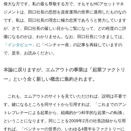
偉大な方です。私の最も尊敬する方で、そもそもHCアセットマネ
ジメントは、田口社長の思想を資産運用の世界に適用したものなの
です。私は、田口社長の理念に極力忠実であろうと努力しています
が、さて、田口社長の厳しい目からご覧になって、どの程度のご評
価になるのかは、わかりません。なお、田口社長につきましては、
「インタビュー」
に「ベンチャー座」の記事を再録していますの
で、是非、お読みください。
本論に戻りますが、エムアウトの事業は「起業ファクトリ
ー」という全く新しい概念に集約されます。
これも、エムアウトのサイトを見ていただければ、説明は不要で
す。鍵になるところを同サイトから引用すれば、「これまでのアン
トレプレナーによる起業から、組織的かつ科学的な起業への転換」
ということになります。同じことを2009年2月の社長語録から引用
すれば、「ベンチャーの世界の、いわゆる4畳半をファクトリーに