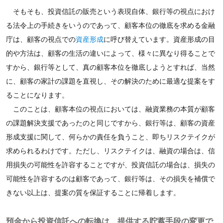
そもそも、投資信託の販売という表現自体、銀行等の視点におけ
る法令上の手続きをいうのであって、顧客本位の徹底を求める金融
庁は、顧客の視点での
資産形成
に呼び替えています。資産形成の目
的や方法は、顧客の生活の違いによって、様々に異なり得ることで
すから、銀行等として、真の顧客本位を徹底しようとすれば、当然
に、顧客の家計の課題を直視し、その解決のために最適な提案をす
ることになります。
このことは、顧客本位の視点においては、融資業務の本質が顧客
の課題解決支援であったのと同じですから、銀行等は、顧客の資産
形成支援に関して、何らかの責任を負うこと、即ちリスクテイクが
求められるわけです。ただし、リスクテイクは、融資の場合は、信
用損失の可能性を許容することですが、投資信託の場合は、損失の
可能性を許容するのは顧客であって、銀行等は、その損失を補償で
きない以上は、提案の質を保証することに帰着します。
預金から投資信託への転換は、提供する貯蓄手段の変更で