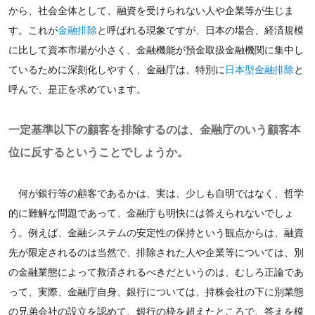
から、社会全体として、融資を受けられない人や企業等が生じま
す。これが
金融排除
と呼ばれる現象ですが、日本の場合、経済規模
に比して資本市場が小さく、金融機能が預金取扱金融機関に集中し
ているために深刻化しやすく、金融庁は、特別に
日本型金融排除
と
呼んで、是正を求めています。
一定基準以下の顧客を排除するのは、金融庁のいう顧客本
位に反するということでしょうか。
何が銀行等の顧客であるかは、実は、少しも自明ではなく、哲学
的に難解な問題であって、金融庁も明快には答えられないでしょ
う。例えば、金融システムの安定性の保持という観点からは、融資
先が限定されるのは当然で、排除された人や企業等については、別
の金融業態によって救済されるべきだというのは、むしろ正論であ
って、実際、金融庁自身、銀行については、持株会社の下に別業態
の兄弟会社の設立を認めて、銀行の枠を超えたところで、答えを模