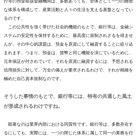
行等の預金取扱金融機関は、多数あっても、全体として一つの緻密
な体系を構成して、産業活動と人々の生活を支える基盤となってい
るのです。
この公共性を強く帯びた社会的機能のもとで、銀行等は、金融シ
ステムの安定性を保持するために、最高度に規制されざるを得ませ
んが、その中心的課題は、預金を原資にして融資することに絞り込
まれます。つまり、預金は、貨幣と同じ機能を演じているために、
元本保証が付されていて、それを原資に融資するには、予想される
信用損失に対して、万全の備えが要求されるわけで、それが精緻を
極めた自己資本規制なのです。
そうした事情のもとで、銀行等には、特有の共通した風土
が形成されるわけですね。
顕著なのは業界内部における同質性です。銀行等は、多数存在す
るにしても、実際には、一つの閉じた体系に属して同一の業務を行