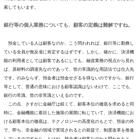
索してもいます。
銀行等の個人業務についても、顧客の定義は難解ですね。
預金している人は顧客なのか、こう問われれば、銀行等に勤務し
ている全員が無反省に肯定するはずです。しかし、確かに、決済機
能の利用者としては顧客であるにしても、融資業務の視点から見れ
ば、原材料の調達先なのであって、世の常識的な用語法では仕入先
です。のみならず、預金者は預金せざるを得ないのですから、銀行
等として、普通の意味における顧客認識はないわけで、ここでも、
銀行の常識、世の非常識といえるのです。
この点、さすがに金融庁は鋭くて、顧客本位の徹底を求めると同
時に、金融機能に着目した施策の展開に転じていて、決済機能にお
ける顧客本位の徹底は、テクノロジーの高度化のもとで、預金の外
で、即ち、非金融の領域で実現されるとの前提で、制度改革を推進
しているのですから、もはや、預金者は顧客なのかと問われたと