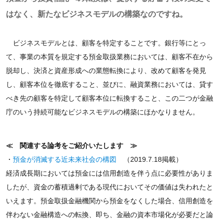
はなく、新たなビジネスモデルの構築なのですね。
ビジネスモデルとは、顧客を特定することです。銀行等にとっ
て、事業の本質を規定する預金取扱業務においては、顧客不在から
脱却し、決済と資産形成への業態転換により、改めて顧客を発見
し、顧客本位を徹底すること、並びに、融資業務においては、貸す
べき先の顧客を特定して顧客本位に転換すること、この二つが金融
庁のいう持続可能なビジネスモデルの構築にほかなりません。
≪ 関連する論考をご紹介いたします ≫
・
預金が消滅する近未来社会の構図
（2019.7.18掲載）
経済成長期においては預金には信用創造を伴う点に必要性がありま
したが、資金の蓄積過剰である現代においてその価値は失われたと
いえます。預金取扱金融機関から預金をなくした場合、信用創造を
伴わない金融構造への転換、即ち、金融の資本市場化が必要だと論