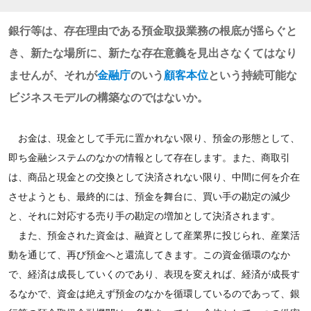
銀行等は、存在理由である預金取扱業務の根底が揺らぐと
き、新たな場所に、新たな存在意義を見出さなくてはなり
ませんが、それが
金融庁
のいう
顧客本位
という持続可能な
ビジネスモデルの構築なのではないか。
お金は、現金として手元に置かれない限り、預金の形態として、
即ち金融システムのなかの情報として存在します。また、商取引
は、商品と現金との交換として決済されない限り、中間に何を介在
させようとも、最終的には、預金を舞台に、買い手の勘定の減少
と、それに対応する売り手の勘定の増加として決済されます。
また、預金された資金は、融資として産業界に投じられ、産業活
動を通じて、再び預金へと還流してきます。この資金循環のなか
で、経済は成長していくのであり、表現を変えれば、経済が成長す
るなかで、資金は絶えず預金のなかを循環しているのであって、銀