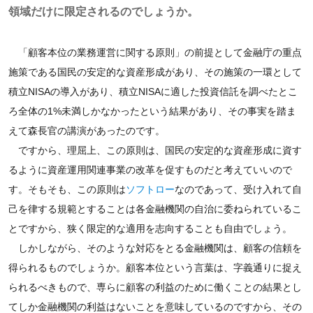
領域だけに限定されるのでしょうか。
「顧客本位の業務運営に関する原則」の前提として金融庁の重点
施策である国民の安定的な資産形成があり、その施策の一環として
積立NISAの導入があり、積立NISAに適した投資信託を調べたとこ
ろ全体の1%未満しかなかったという結果があり、その事実を踏ま
えて森長官の講演があったのです。
ですから、理屈上、この原則は、国民の安定的な資産形成に資す
るように資産運用関連事業の改革を促すものだと考えていいので
す。そもそも、この原則は
ソフトロー
なのであって、受け入れて自
己を律する規範とすることは各金融機関の自治に委ねられているこ
とですから、狭く限定的な適用を志向することも自由でしょう。
しかしながら、そのような対応をとる金融機関は、顧客の信頼を
得られるものでしょうか。顧客本位という言葉は、字義通りに捉え
られるべきもので、専らに顧客の利益のために働くことの結果とし
てしか金融機関の利益はないことを意味しているのですから、その