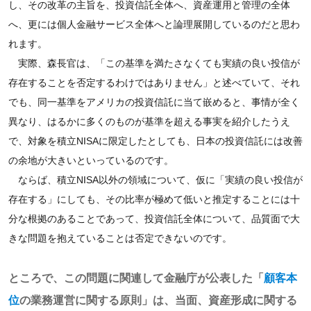
し、その改革の主旨を、投資信託全体へ、資産運用と管理の全体
へ、更には個人金融サービス全体へと論理展開しているのだと思わ
れます。
実際、森長官は、「この基準を満たさなくても実績の良い投信が
存在することを否定するわけではありません」と述べていて、それ
でも、同一基準をアメリカの投資信託に当て嵌めると、事情が全く
異なり、はるかに多くのものが基準を超える事実を紹介したうえ
で、対象を積立NISAに限定したとしても、日本の投資信託には改善
の余地が大きいといっているのです。
ならば、積立NISA以外の領域について、仮に「実績の良い投信が
存在する」にしても、その比率が極めて低いと推定することには十
分な根拠のあることであって、投資信託全体について、品質面で大
きな問題を抱えていることは否定できないのです。
ところで、この問題に関連して金融庁が公表した「
顧客本
位
の業務運営に関する原則」は、当面、資産形成に関する