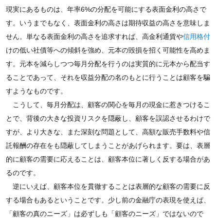
現実にあるものは、年率6%の分配を可能にする表面金利の高さで
す。いうまでもなく、表面金利の高さは期待収益の高さを意味しま
せん。単なる表面金利の高さを追求すれば、高金利通貨や
信用格付
けの低い社債等への傾斜を強め、元本の毀損を招く可能性を高めま
す。元本を減らしつつ毎月分配を行うのは実質的に元本から配当す
ることであって、それを収益分配の名のもとに行うことは顧客を騙
すようなものです。
こうして、毎月分配は、顧客の関心を毎月の現金に惹きつけるこ
とで、背後の大きな投資リスクを隠蔽し、顧客を誤認させるわけで
すが、より大きな、また深刻な問題として、高額な販売手数料や信
託報酬の存在をも隠蔽してしまうことがあげられます。要は、表層
的に顧客の需要に応えることは、顧客本位に著しく反する場合があ
るのです。
逆にいえば、顧客本位を貫徹することは表層的な顧客の需要に反
する場合もあるということです。少し前の金融庁の表現を使えば、
「顧客の真のニーズ」は必ずしも「顧客のニーズ」ではないので