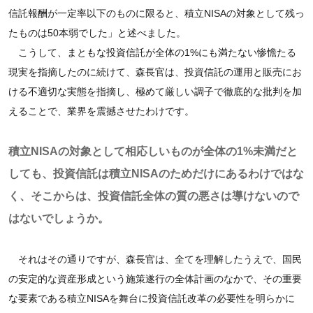
信託報酬が一定率以下のものに限ると、積立NISAの対象として残っ
たものは50本弱でした」と述べました。
こうして、まともな投資信託が全体の1%にも満たない惨憺たる
現実を指摘したのに続けて、森長官は、投資信託の運用と販売にお
ける不適切な実態を指摘し、極めて厳しい調子で徹底的な批判を加
えることで、業界を震撼させたわけです。
積立NISAの対象として相応しいものが全体の1%未満だと
しても、投資信託は積立NISAのためだけにあるわけではな
く、そこからは、投資信託全体の質の悪さは導けないので
はないでしょうか。
それはその通りですが、森長官は、全てを理解したうえで、国民
の安定的な資産形成という施策遂行の全体計画のなかで、その重要
な要素である積立NISAを舞台に投資信託改革の必要性を明らかに