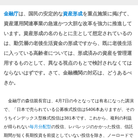
金融庁
は、国民の安定的な
資産形成
を重点施策に掲げて、
資産運用関連事業の急速かつ大胆な改革を強力に推進して
います。資産形成の名のもとに主として想定されているの
は、勤労層の老後生活資金の形成ですから、既に老後生活
に入っている高齢者については、形成済みの資産を管理運
用するものとして、異なる視点のもとで検討されなくては
ならないはずです。さて、金融機関の対応は、どうあるべ
きか。
金融庁の森信親長官は、4月7日の今となっては有名になった講演
で、「日本で売られている公募株式投信は5406本ありますが、その
うちインデックス型株式投信は381本です。これから、複利の利益
が得られない
毎月分配型
の投信、レバレッジのかかった投信、信託
期間が短く長期投資を前提としていない投信を除き、ノーロードで