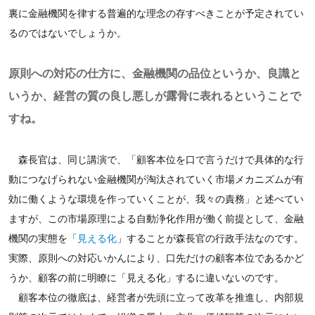
裏に金融機関を律する普遍的な理念の存すべきことが予定されてい
るのではないでしょうか。
原則への対応の仕方に、金融機関の品位というか、良識と
いうか、経営の質の良し悪しが露骨に表れるということで
すね。
森長官は、同じ講演で、「顧客本位を口で言うだけで具体的な行
動につなげられない金融機関が淘汰されていく市場メカニズムが有
効に働くような環境を作っていくことが、我々の責務」と述べてい
ますが、この市場原理による自動浄化作用が働く前提として、金融
機関の実態を「
見える化
」することが森長官の行政手法なのです。
実際、原則への対応いかんにより、口先だけの顧客本位であるかど
うか、顧客の前に明瞭に「見える化」するに違いないのです。
顧客本位の徹底は、経営者が先頭に立って改革を推進し、内部規