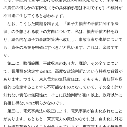
の責任の何らかの有限化（その具体的形態は不明ですが）の検討が
不可避に生じてくると思われます。
なお、こうした問題を踏まえ、「原子力損害の賠償に関する法
律」の予想される改正の方向について、私は、損害賠償の枠を取
り、総合的な原子力事故対策法へ改組し、事故収束や廃炉について
も、責任の所在を明確にすべきだと思います。これは、余談です
が。
第二に、賠償範囲、事故収束のあり方、廃炉、その全てについ
て、費用額を決定するのは、高度な政治判断だという特殊な背景が
あります。つまり、東京電力の無限責任は、そもそも、責任額を客
観的に推定することすら不可能なものとなっていて、その全く計り
知れない責任の無限性は、そこに政治判断が働く以上、政府以外に
負担し得ないのは明らかなのです。
第三に、電気事業法の改正により、電気事業が自由化されたこと
があります。もともと、東京電力の責任のなかには、自由化に対応
した経営革新ということが含まれています。東京電力を今の無限責