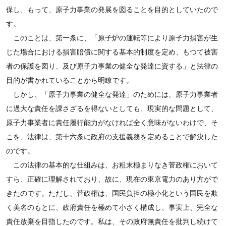
保し、もって、原子力事業の発展を図ることを目的としていたので
す。
このことは、第一条に、「原子炉の運転等により原子力損害が生
じた場合における損害賠償に関する基本的制度を定め、もつて被害
者の保護を図り、及び原子力事業の健全な発達に資する」と法律の
目的が書かれていることから明瞭です。
しかし、「原子力事業の健全な発達」のためには、原子力事業者
に過大な責任を課さざるを得ないとしても、現実的な問題として、
原子力事業者に責任履行能力がなければ全く意味がないわけで、そ
こを、法律は、第十六条に政府の支援義務を定めることで解決した
のです。
この法律の基本的な仕組みは、お粗末極まりなき菅政権において
すら、正確に理解されており、故に、現在の東京電力のあり方がで
きたのです。ただし、菅政権は、国民負担の極小化という国民を欺
く美名のもとに、政府責任を極めて小さく構成し、事実上、完全な
責任放棄を目指したのです。私は、その政府無責任を批判し続けて