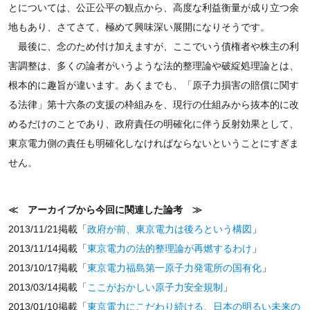
とについては、公正公平の観点から、高度な利益衡量が成り立つ余
地もあり、さてさて、極めて興味深い展開になりそうです。
最後に、念のため付け加えますが、ここでいう債権者や株主の利
害調整は、多くの論者がいうような法的整理論や破綻処理論とは、
根本的に趣旨が違います。あくまでも、「原子力損害の賠償に関す
る法律」第十六条の支援の枠組みを、現行の仕組みから抜本的に改
めるだけのことであり、政府責任の明確化に伴う反射効果として、
東京電力側の責任も明確化しなければならないということにすぎま
せん。
≪ アーカイブから今回に関連した論考 ≫
2013/11/21掲載「
政府が前、東京電力は後ろという構図
」
2013/11/14掲載「
東京電力の法的整理論が再燃するわけ
」
2013/10/17掲載「
東京電力福島第一原子力発電所の国有化
」
2013/03/14掲載「
ここがおかしい原子力安全規制
」
2013/01/10掲載「
東京電力にこだわり続ける、日本の明るい未来の