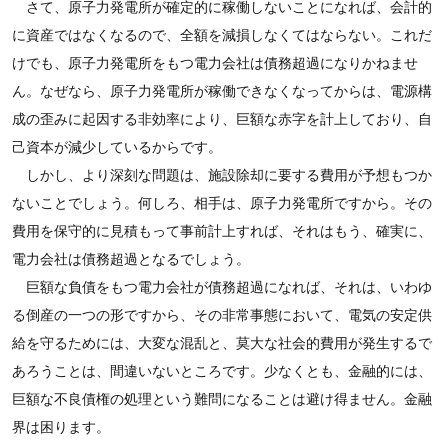
さて、原子力発電所が確定的に稼働しないことになれば、会計的
に資産ではなくなるので、全額を減損しなくてはならない。これだ
けでも、原子力発電所をもつ電力会社は債務超過になりかねませ
ん。なぜなら、原子力発電所が稼働できなくなってからは、電源構
成の歪みに起因する非効率により、巨額な赤字を計上しており、自
己資本が減少しているからです。
しかし、より深刻な問題は、施設除却に要する費用が予想もつか
ないことでしょう。何しろ、相手は、原子力発電所ですから。その
費用を保守的に見積もって事前計上すれば、それはもう、確実に、
電力会社は債務超過となるでしょう。
巨額な負債をもつ電力会社が債務超過になれば、それは、いわゆ
る倒産の一つの形ですから、その非常事態において、電気の安定供
給を守るためには、大変な混乱と、莫大な社会的費用が発生するで
あろうことは、間違いないところです。少なくとも、金融的には、
巨額な不良債権の処理という難問になることは避け得ません。金融
界は困ります。