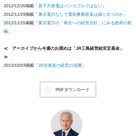
2012/12/20掲載「
原子力発電はバンカブルではない
」
2012/11/29掲載「
東京電力なしで電気事業政策は成り立つのか
」
2012/11/15掲載「
東京電力の「再生への経営方針」にみる政府の欺
瞞
」
≪ アーカイブから今週のお奨めは「JR三島経営絵安定基金」
≫
2013/10/03掲載「
JR北海道の経営の深層
」
PDFダウンロード