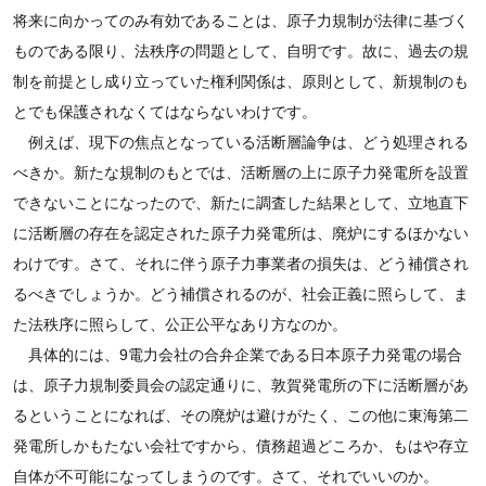
将来に向かってのみ有効であることは、原子力規制が法律に基づく
ものである限り、法秩序の問題として、自明です。故に、過去の規
制を前提とし成り立っていた権利関係は、原則として、新規制のも
とでも保護されなくてはならないわけです。
例えば、現下の焦点となっている活断層論争は、どう処理される
べきか。新たな規制のもとでは、活断層の上に原子力発電所を設置
できないことになったので、新たに調査した結果として、立地直下
に活断層の存在を認定された原子力発電所は、廃炉にするほかない
わけです。さて、それに伴う原子力事業者の損失は、どう補償され
るべきでしょうか。どう補償されるのが、社会正義に照らして、ま
た法秩序に照らして、公正公平なあり方なのか。
具体的には、9電力会社の合弁企業である日本原子力発電の場合
は、原子力規制委員会の認定通りに、敦賀発電所の下に活断層があ
るということになれば、その廃炉は避けがたく、この他に東海第二
発電所しかもたない会社ですから、債務超過どころか、もはや存立
自体が不可能になってしまうのです。さて、それでいいのか。