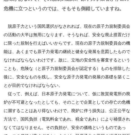
危機に立つというのでは、そもそも倒錯していますね。
脱原子力という国民選択がなされれば、現在の原子力規制委員会
の活動の大半は無用になります。そうなれば、安全な廃止措置だけ
に限った規制を行えばいいからです。現在の原子力規制委員会の機
能は、あくまでも原子力発電の継続と健全な発展を意図したもので
なければならないわけです。故に、立地の安全性を審査するという
ことも、危険な（と原子力規制委員会が認定する）ものを排除した
後に、安全なものを残し、安全な原子力発電の発展の基礎を築くこ
とが目的でなければならない。
従って、例えば、日本原子力発電について、仮に敦賀発電所の廃
炉が不可避となったとしても、そのことで企業としての存亡の危機
に瀕することはあり得ないわけで、廃炉に伴う損失は、公正公平な
方法で、国民負担（電気料金であれ、税金であれ）により補償され
なくてはなりません。その負担が、安全の価格というものであっ