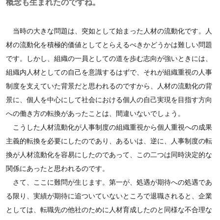
概念も生まれたのですね。
当時の大きな問題は、突如として始まった人材の流動化です。人
材の流動化を積極的価値としてとらえるべきかどうかは難しい問題
です。しかし、組織の一員としての道を歩む志向が強いときには、
組織内人材としての自己を意識するはずで、それが組織重視の人事
制度を支えていた背景だと思われるのですから、人材の流動化の背
景に、個人を中心にして社会における個人の自己実現を目指す方向
への働き方の転換があったことは、間違いないでしょう。
こうした人材流動化が人事制度の組織重視から個人重視への成果
主義的転換を必要にしたのであり、あるいは、逆に、人事制度の転
換が人材流動化を容易にしたのであって、この二つは同時決定的な
関係にあったと思われるのです。
さて、ここに難問が生じます。第一が、処遇が期待への処遇であ
る限り、実績が期待に追ついていないところで退職されると、企業
としては、転職先の他社のために人材育成したのと同様な不合理な