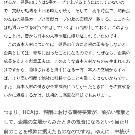
びるが、処遇のほうはS字カーブで上がるようにはしていないの
で、貢献が処遇を上回る時期が続く。そして、ある時点で、均衡点
の左右の処遇カーブと貢献カーブの差の面積が一致する。ここから
は処遇カーブをS字に伸ばしていくように設計しておく。このよう
なことは、昔から日本の人事制度に織り込まれていたのです。
この資本人材については、処遇の仕方に余程の工夫をしないと、
企業としては、非常に困ったことになるのです。なぜなら、企業の
成長を支える創意工夫は、このような資本人材からのみ生まれるわ
けですから、退職されると痛手になる一方、本人の立場からすれ
ば、より高い報酬で他社に移籍することも難しくはないからです。
また、資本人材の働きが企業成長につながったときに、その貢献を
いかに処遇するかは、技術的に高度な問題でもあります。
つまり、HCAは、報酬における期待要素が、前払い報酬と
して、企業の立場からみたときの投資になるという当たり
前のことを根幹に据えたものなのですね。ゆえに、中核が