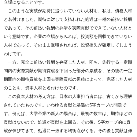
立場になることです。
このような実績が期待に追ついていない人材を、私は、債務人材
と名付けました。期待に対して支払われた処遇は一種の前払い報酬
であって、その前払い報酬の弁済を実際貢献でできていない人材と
いう意味です。企業の立場からみれば、投資額を回収できていない
人材であって、そのまま退職されれば、投資損失が確定してしまう
わけです。
一方、完全に前払い報酬を弁済した人材、即ち、先行する一定期
間内の実際貢献が期待貢献を下回った部分の累積を、その後の一定
期間内の期待貢献を上回る実際貢献の累積によって、完済した人材
のことを、資本人材と名付けたのです。
この資本人材の考え方は、日本の人事担当者には、古くから理解
されていたものです。いわゆる貢献と処遇のS字カーブの問題で
す。例えば、大学卒業の新人の場合は、最初の数年は、期待ほどの
貢献はないので、処遇が貢献を上回る。その後、S字カーブ的に貢
献が伸びてきて、処遇に一致する均衡点がくる。その後も貢献は伸