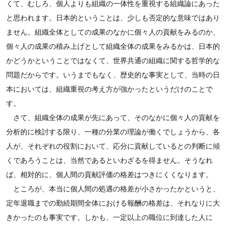
くて、むしろ、個人よりも組織の一体性を重視する組織論にあった
と思われます。日本的ということは、少しも否定的な意味ではあり
ません。組織全体としての成果のなかに個々人の貢献をみるのか、
個々人の成果の積み上げとして組織全体の成果をみるかは、日本的
かどうかということではなくて、世界共通の組織に関する哲学的な
問題だからです。いうまでもなく、歴史的な事実として、当時の日
本においては、組織重視の考え方が強かったというだけのことで
す。
さて、組織全体の成果が先にあって、そのなかに個々人の貢献を
分析的に検討する限り、一種の分業の理論が働くでしょうから、各
人が、それぞれの役割において、応分に貢献しているとの判断に傾
くであろうことは、当然であるといわざるを得ません。そうなれ
ば、相対的に、個人間の貢献評価の格差はつきにくくなります。
ところが、本当に個人間の処遇の格差が小さかったかというと、
定年退職までの勤続期間全体における報酬の格差は、それなりに大
きかったのも事実です。しかも、一定以上の職位に到達した人に