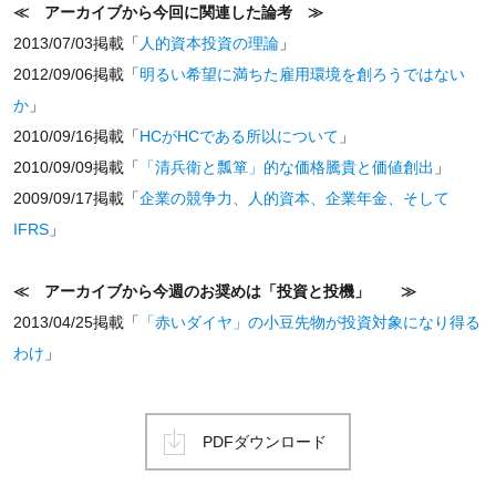
≪ アーカイブから今回に関連した論考 ≫
2013/07/03掲載「
人的資本投資の理論
」
2012/09/06掲載「
明るい希望に満ちた雇用環境を創ろうではない
か
」
2010/09/16掲載「
HCがHCである所以について
」
2010/09/09掲載「
「清兵衛と瓢箪」的な価格騰貴と価値創出
」
2009/09/17掲載「
企業の競争力、人的資本、企業年金、そして
IFRS
」
≪ アーカイブから今週のお奨めは「投資と投機」 ≫
2013/04/25掲載「
「赤いダイヤ」の小豆先物が投資対象になり得る
わけ
」
PDFダウンロード