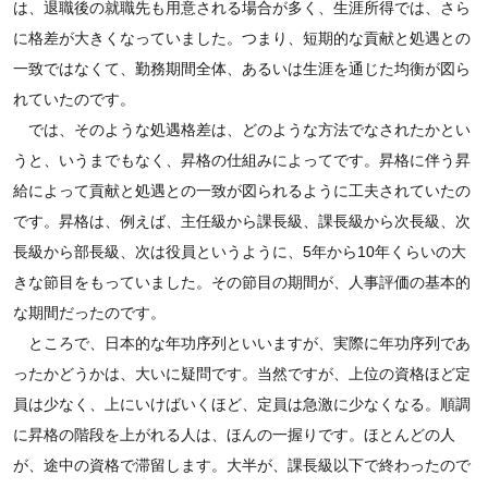
は、退職後の就職先も用意される場合が多く、生涯所得では、さら
に格差が大きくなっていました。つまり、短期的な貢献と処遇との
一致ではなくて、勤務期間全体、あるいは生涯を通じた均衡が図ら
れていたのです。
では、そのような処遇格差は、どのような方法でなされたかとい
うと、いうまでもなく、昇格の仕組みによってです。昇格に伴う昇
給によって貢献と処遇との一致が図られるように工夫されていたの
です。昇格は、例えば、主任級から課長級、課長級から次長級、次
長級から部長級、次は役員というように、5年から10年くらいの大
きな節目をもっていました。その節目の期間が、人事評価の基本的
な期間だったのです。
ところで、日本的な年功序列といいますが、実際に年功序列であ
ったかどうかは、大いに疑問です。当然ですが、上位の資格ほど定
員は少なく、上にいけばいくほど、定員は急激に少なくなる。順調
に昇格の階段を上がれる人は、ほんの一握りです。ほとんどの人
が、途中の資格で滞留します。大半が、課長級以下で終わったので