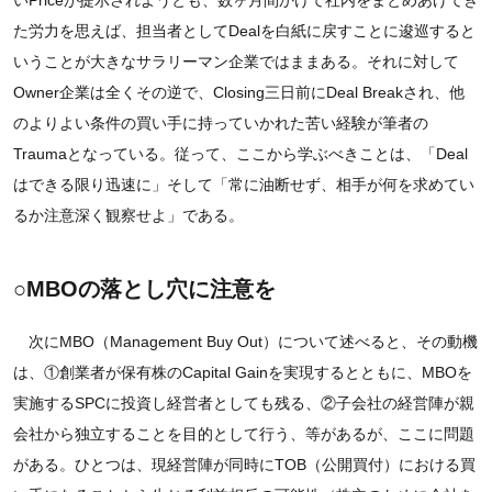
た労力を思えば、担当者としてDealを白紙に戻すことに逡巡すると
いうことが大きなサラリーマン企業ではままある。それに対して
Owner企業は全くその逆で、Closing三日前にDeal Breakされ、他
のよりよい条件の買い手に持っていかれた苦い経験が筆者の
Traumaとなっている。従って、ここから学ぶべきことは、「Deal
はできる限り迅速に」そして「常に油断せず、相手が何を求めてい
るか注意深く観察せよ」である。
○MBOの落とし穴に注意を
次にMBO（Management Buy Out）について述べると、その動機
は、①創業者が保有株のCapital Gainを実現するとともに、MBOを
実施するSPCに投資し経営者としても残る、②子会社の経営陣が親
会社から独立することを目的として行う、等があるが、ここに問題
がある。ひとつは、現経営陣が同時にTOB（公開買付）における買