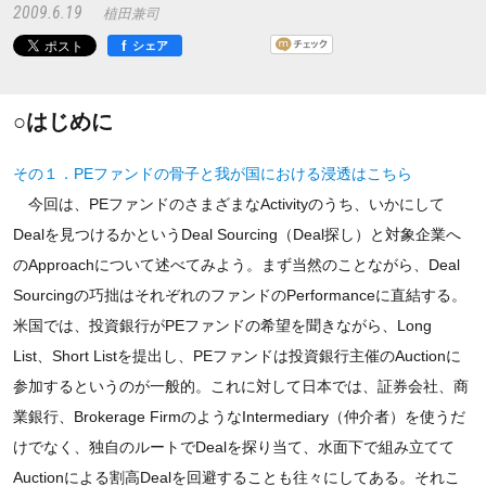
2009.6.19
植田兼司
f
シェア
○はじめに
その１．PEファンドの骨子と我が国における浸透はこちら
今回は、PEファンドのさまざまなActivityのうち、いかにして
Dealを見つけるかというDeal Sourcing（Deal探し）と対象企業へ
のApproachについて述べてみよう。まず当然のことながら、Deal
Sourcingの巧拙はそれぞれのファンドのPerformanceに直結する。
米国では、投資銀行がPEファンドの希望を聞きながら、Long
List、Short Listを提出し、PEファンドは投資銀行主催のAuctionに
参加するというのが一般的。これに対して日本では、証券会社、商
業銀行、Brokerage FirmのようなIntermediary（仲介者）を使うだ
けでなく、独自のルートでDealを探り当て、水面下で組み立てて
Auctionによる割高Dealを回避することも往々にしてある。それこ