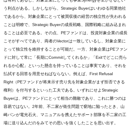
う利点がある。しかしながら、Strategic Buyerはいわゆる同業他社
であるから、対象企業にとって被買収後の経営の独立性が失われる
ことは明瞭で、Strategic Buyerの成長戦略、国際戦略に組み込まれ
ることは必至である。その点、PEファンドは、投資対象企業の成長
こそがすべてであり、両者のVectorは一致しているし、対象企業に
とって独立性を維持することが可能だ。一方、対象企業はPEファン
ドに対して常に「長期にCommitしてくれるか」「Exitでどこに売ら
れるか心配」といった懸念を持っていることは事実であり、それを
払拭する回答を用意せねばならない。例えば、First Refusal
Right（PEファンドが将来示す売り先を対象企業がまず拒否できる
権利）を付与するといった工夫である。いずれにせよStrategic
Buyerは、PEファンドにとって相当の難敵であり、これに勝つのは
容易ではない。2年前、不二家が衛生問題で窮地に陥ったとき、山
崎パンが電光石火、マニュアルを携えたサポート部隊を不二家の工
場に送り込んだのをみてその思いを強くしたことを思い出す。