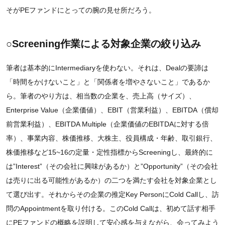
そがPEファンドにとっての腕の見せ所だろう。
○Screening作業による対象企業の絞り込み
筆者は基本的にIntermediaryを使わない。それは、Dealの要諦は
「時間をかけないこと」と「関係者を増やさないこと」であるか
ら。筆者のやり方は、相当数の企業を、売上高（サイズ）、
Enterprise Value（企業価値）、EBIT（営業利益）、EBITDA（償却
前営業利益）、EBITDA Multiple（企業価値のEBITDAに対する倍
率）、事業内容、株価推移、大株主、役員構成・年齢、取引銀行、
株価推移など15~16の定量・定性指標からScreeningし、最終的に
は”Interest”（その会社に興味があるか）と”Opportunity”（その会社
は売りに出る可能性があるか）の二つを満たす会社を対象企業とし
て選び出す。それからその企業の推定Key PersonにCold Callし、訪
問のAppointmentを取り付ける。このCold Callは、初めて話す相手
にPEファンドの概略を説明して安心感を与えながら、会ってみよう