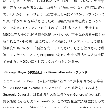
い手になることから生じる利益相反の可能性（株主のために会社を
高く売るべき経営者なのに、自分たちが買い手となって割安に買っ
ていないか）、もうひとつは経営陣とともにMBOを行うファンド等
の買い手がMBOを成功させるために無能な経営者を残すというリス
ク、である。PEファンドからすれば、経営者とともに実行する
MBOは売り手や現経営陣を説得しやすいが、下手な経営者を残した
らそれこそ2年の回り道になる。その逆に、PEファンドとして最も
難易度の高いのが、「会社を売ってください、しかし社長さんは退
陣してください」というProposalである。会社の浮沈の大方は社長
で決まる。MBOの落とし穴にくれぐれもご注意を。
○Strategic Buyer（事業会社）vs. Financial Investor（ファンド）
ここでstrategic Buyer（自社の戦略に基づいて買収を進める事業会
社）とFinancial Investor（PEファンド）との比較をしてみよう。
Strategic Buyerは、対象企業との間に何らかのSynergyがあれば、
買収価格にかなりのPremiumをつけるので対象企業の株主にとって
は有利であるし、対象企業にとっても事業Synergyを生かせるとい