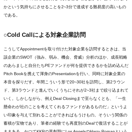
かという気持ちにさせることを2~3分で達成する難易度の高いもの
である。
○Cold Callによる対象企業訪問
こうしてAppointmentを取り付けた対象企業を訪問するときは、当
該企業のSWOT（強み、弱み、機会、脅威）分析のほか、成長戦略
のあらましと自分たちPEファンドが何を提供できるかを詰め込んだ
Pitch Bookを携えて渾身のPresentationを行い、同時に対象企業の
本音を探りだす。年間こういう形で20~30社を訪問し、第2ラウン
ド、第3ラウンドと進んでいくうちにそれが2~3社まで絞り込まれて
いく。しかしながら、例えDeal Closingまで至らなくとも、「一生
懸命わが社のことを考えてくれるファンドがあるものだ」というよ
い印象を与えて別れることができればもうけもの。そういう関係の
蓄積が宝物であり、筆者の経験でも再度別のDealで復活することが
ままある。かつてKKRの草創期にLos AngelsのHarry Romanという