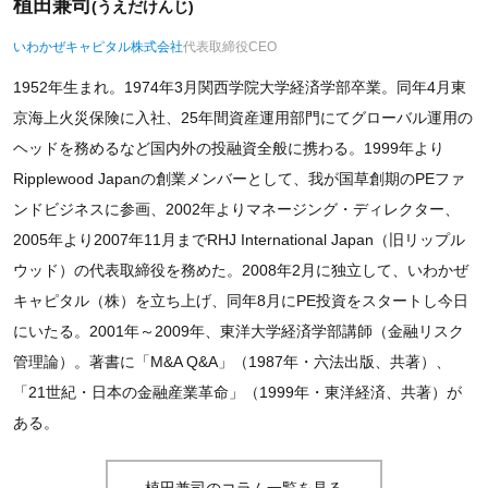
植田兼司
(うえだけんじ)
いわかぜキャピタル株式会社
代表取締役CEO
1952年生まれ。1974年3月関西学院大学経済学部卒業。同年4月東
京海上火災保険に入社、25年間資産運用部門にてグローバル運用の
ヘッドを務めるなど国内外の投融資全般に携わる。1999年より
Ripplewood Japanの創業メンバーとして、我が国草創期のPEファ
ンドビジネスに参画、2002年よりマネージング・ディレクター、
2005年より2007年11月までRHJ International Japan（旧リップル
ウッド）の代表取締役を務めた。2008年2月に独立して、いわかぜ
キャピタル（株）を立ち上げ、同年8月にPE投資をスタートし今日
にいたる。2001年～2009年、東洋大学経済学部講師（金融リスク
管理論）。著書に「M&A Q&A」（1987年・六法出版、共著）、
「21世紀・日本の金融産業革命」（1999年・東洋経済、共著）が
ある。