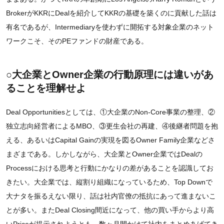
BrokerがKKRにDealを紹介してKKRの基礎を築くのに貢献した話は
有名であるが、Intermediaryを使わずに開拓する対象企業のネット
ワークこそ、そのPEファンドの財産である。
○大企業とOwner企業の行動原理には違いがあ
ることを理解せよ
Deal Opportunitiesとしては、①大企業のNon-Core事業の整理、②
独立志向経営者によるMBO、③更生会社の再建、④後継者問題を抱
える、あるいはCapital Gainの実現を図るOwner Family企業などさ
まざまである。しかしながら、大企業とOwner企業ではDealの
Processにおける思考と行動にかなりの差があることを認識してお
きたい。大企業では、縦割り組織になっているため、Top Downで
大ナタを振るえない限り、話は社内官僚の抵抗にあって進まないこ
とが多い。またDeal Closing間近になって、他の買い手からより高
いPriceが提示されようとも、数ヶ月間かけて社内をまとめあげてき