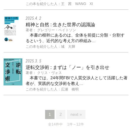
この本を紹介した人：王 茜 WANG XI
2025.4. 2
精神と自然 : 生きた世界の認識論
著者： グレゴリー・ベイトソン
本書の根幹にあるのは、全体を前提に分類・分割す
るという、近代的な考え方の枠組み…
この本を紹介した人：城 大輝
2025.3. 5
逆転交渉術 : まずは「ノー」を引き出せ
著者： クリス・ヴォス
本書では、24年間FBIで人質交渉人として活躍した著
者が、実践的な交渉術を教え…
この本を紹介した人：広瀬 橋明
1
2
next »
全14件中 1件～12件