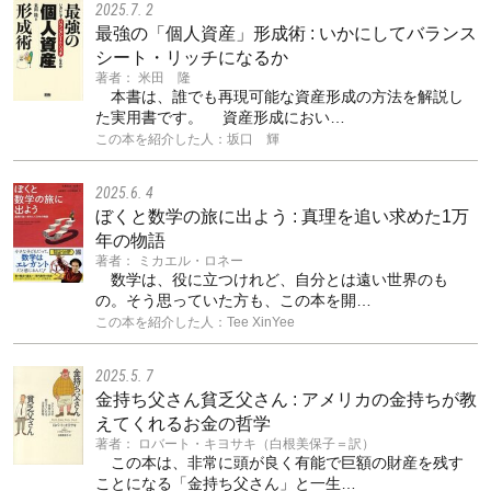
2025.7. 2
最強の「個人資産」形成術 : いかにしてバランス
シート・リッチになるか
著者： 米田 隆
本書は、誰でも再現可能な資産形成の方法を解説し
た実用書です。 資産形成におい…
この本を紹介した人：坂口 輝
2025.6. 4
ぼくと数学の旅に出よう : 真理を追い求めた1万
年の物語
著者： ミカエル・ロネー
数学は、役に立つけれど、自分とは遠い世界のも
の。そう思っていた方も、この本を開…
この本を紹介した人：Tee XinYee
2025.5. 7
金持ち父さん貧乏父さん : アメリカの金持ちが教
えてくれるお金の哲学
著者： ロバート・キヨサキ（白根美保子＝訳）
この本は、非常に頭が良く有能で巨額の財産を残す
ことになる「金持ち父さん」と一生…