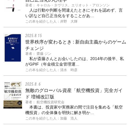
著者： キャロル・タヴリス、エリオット・アロンソン
人は行動や判断を間違えたときにそれを認めず、言
い訳など自己正当化をすることがあ…
この本を紹介した人：岸野 大輝
2025.8.15
世界秩序が変わるとき : 新自由主義からのゲーム
チェンジ
著者： 齋藤 ジン
私が斎藤さんとお会いしたのは、2014年の後半、私
がGPIF（年金積立金管理運…
この本を紹介した人：清水 時彦
2025.8. 6
無敵のグローバル資産「航空機投資」完全ガイ
ド 増補改訂版
著者： 航空機投資研究会
本書は、投資家や実務家の間で注目を集める「航空
機投資」の全体像を明快に解き明か…
この本を紹介した人：加藤 浩人