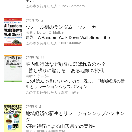
事…
この本を紹介した人：Jack Sommers
2010.12. 3
ウォール街のランダム・ウォーカー
著者： Burton G. Malkiel
原題：A Random Walk Down Wall Street : the …
この本を紹介した人：Bill O'Malley
2009.10.22
荘内銀行はなぜ顧客に選ばれるのか？
- 勝ち残りに賭ける、ある地銀の挑戦-
著者： 宇井 洋
この｢読んで損しない本｣では、既に、「地域経済の新
生とリレーションシップバンキン…
この本を紹介した人：森本 紀行
2009.9. 4
地域経済の新生とリレーションシップバンキン
グ
-荘内銀行による山形県での実践-
著者： 荘銀総合研究所編