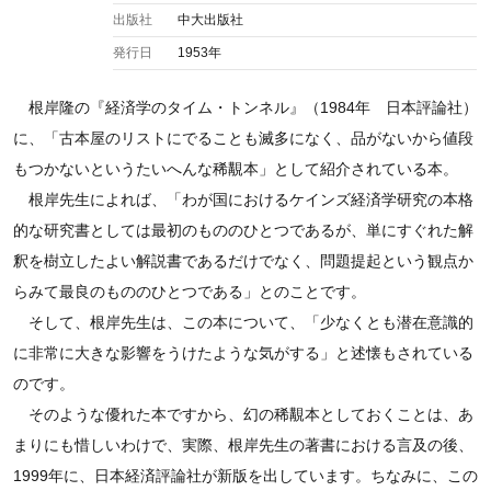
出版社
中大出版社
発行日
1953年
根岸隆の『経済学のタイム・トンネル』（1984年 日本評論社）
に、「古本屋のリストにでることも滅多になく、品がないから値段
もつかないというたいへんな稀覯本」として紹介されている本。
根岸先生によれば、「わが国におけるケインズ経済学研究の本格
的な研究書としては最初のもののひとつであるが、単にすぐれた解
釈を樹立したよい解説書であるだけでなく、問題提起という観点か
らみて最良のもののひとつである」とのことです。
そして、根岸先生は、この本について、「少なくとも潜在意識的
に非常に大きな影響をうけたような気がする」と述懐もされている
のです。
そのような優れた本ですから、幻の稀覯本としておくことは、あ
まりにも惜しいわけで、実際、根岸先生の著書における言及の後、
1999年に、日本経済評論社が新版を出しています。ちなみに、この