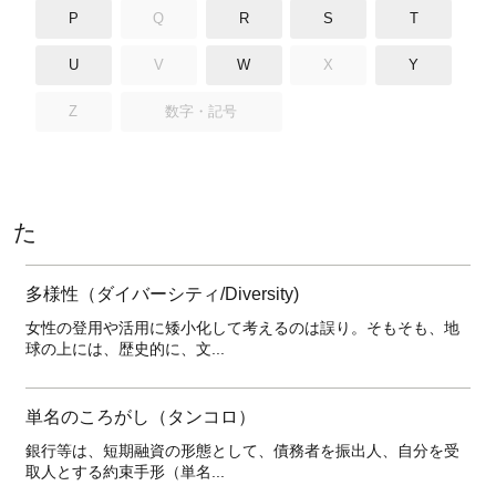
P
Q
R
S
T
U
V
W
X
Y
Z
数字・記号
た
多様性（ダイバーシティ/Diversity)
女性の登用や活用に矮小化して考えるのは誤り。そもそも、地
球の上には、歴史的に、文...
単名のころがし（タンコロ）
銀行等は、短期融資の形態として、債務者を振出人、自分を受
取人とする約束手形（単名...