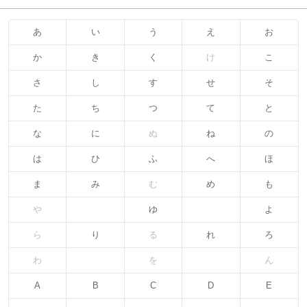
あ
い
う
え
お
か
き
く
け
こ
さ
し
す
せ
そ
た
ち
つ
て
と
な
に
ぬ
ね
の
は
ひ
ふ
へ
ほ
ま
み
む
め
も
や
ゆ
よ
ら
り
る
れ
ろ
わ
を
ん
A
B
C
D
E