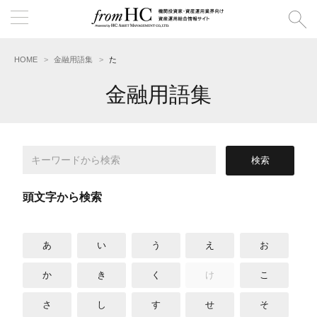
HOME
金融用語集
た
金融用語集
頭文字から検索
あ
い
う
え
お
か
き
く
け
こ
さ
し
す
せ
そ