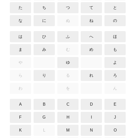
た
ち
つ
て
と
な
に
ぬ
ね
の
は
ひ
ふ
へ
ほ
ま
み
む
め
も
や
ゆ
よ
ら
り
る
れ
ろ
わ
を
ん
A
B
C
D
E
F
G
H
I
J
K
L
M
N
O