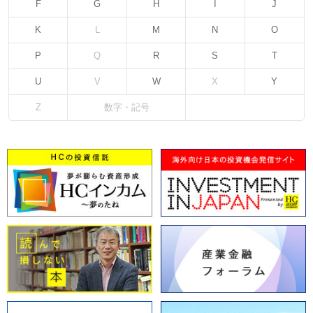
F
G
H
I
J
K
L
M
N
O
P
Q
R
S
T
U
V
W
X
Y
Z
数字・記号