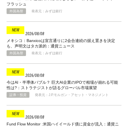
フラッシュ
外国為替
発表元：みずほ銀行
2026
08
08
メキシコ：Banxicoは宣言通りに2会合連続の据え置きを決定
も、声明文はタカ派的：通貨ニュース
外国為替
発表元：みずほ銀行
2026
08
08
今はAI・半導体バブル？ 巨大AI企業のIPOで相場が崩れる可能
性は?：ストラテジストが語るグローバル市場展望
証券・投資
発表元：J.P.モルガン・アセット・マネジメント
2026
08
08
Fund Flow Monitor :米国ハイイールド債に資金が流入：通貨ニ