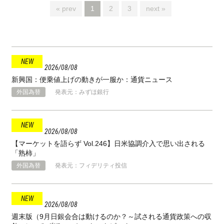
« prev
1
2
3
next »
2026
08
08
新興国：便乗値上げの動きが一服か：通貨ニュース
外国為替
発表元：みずほ銀行
2026
08
08
【マーケットを語らず Vol.246】日米協調介入で思い出される
「熟柿」
外国為替
発表元：フィデリティ投信
2026
08
08
週末版（9月日銀会合は動けるのか？～試される通貨政策への収