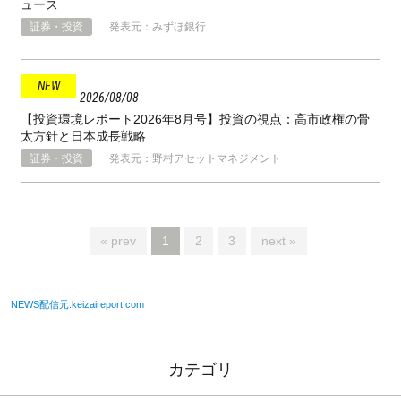
ュース
証券・投資
発表元：みずほ銀行
2026
08
08
【投資環境レポート2026年8月号】投資の視点：高市政権の骨
太方針と⽇本成⻑戦略
証券・投資
発表元：野村アセットマネジメント
« prev
1
2
3
next »
NEWS配信元:keizaireport.com
カテゴリ