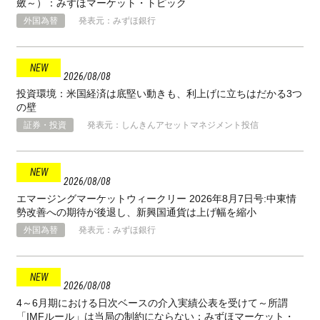
斂～）：みずほマーケット・トピック
外国為替
発表元：みずほ銀行
2026
08
08
投資環境：米国経済は底堅い動きも、利上げに立ちはだかる3つ
の壁
証券・投資
発表元：しんきんアセットマネジメント投信
2026
08
08
エマージングマーケットウィークリー 2026年8月7日号:中東情
勢改善への期待が後退し、新興国通貨は上げ幅を縮小
外国為替
発表元：みずほ銀行
2026
08
08
4～6月期における日次ベースの介入実績公表を受けて～所謂
「IMFルール」は当局の制約にならない：みずほマーケット・