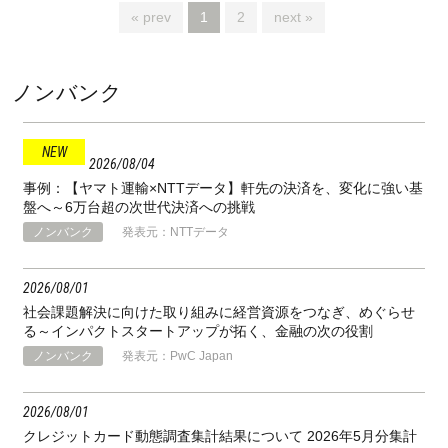
« prev
1
2
next »
ノンバンク
2026
08
04
事例：【ヤマト運輸×NTTデータ】軒先の決済を、変化に強い基
盤へ～6万台超の次世代決済への挑戦
ノンバンク
発表元：NTTデータ
2026
08
01
社会課題解決に向けた取り組みに経営資源をつなぎ、めぐらせ
る～インパクトスタートアップが拓く、金融の次の役割
ノンバンク
発表元：PwC Japan
2026
08
01
クレジットカード動態調査集計結果について 2026年5月分集計