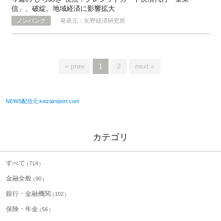
信」、破綻。地域経済に影響拡大
ノンバンク
発表元：矢野経済研究所
« prev
1
2
next »
NEWS配信元:keizaireport.com
カテゴリ
すべて
714
金融全般
90
銀行・金融機関
102
保険・年金
56