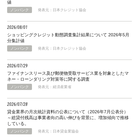
値
ノンバンク
発表元：日本クレジット協会
2026
08
01
ショッピングクレジット動態調査集計結果について 2026年5月
分集計値
ノンバンク
発表元：日本クレジット協会
2026
07
29
ファイナンスリース及び郵便物受取サービス業を対象としたマ
ネー・ローンダリング対策等に関する調査
ノンバンク
発表元：経済産業省
2026
07
28
貸金業界の月次統計資料の公表について（2026年7月公表分）
～総貸付残高は事業者向の高い伸びを背景に、増加傾向で推移
している。
ノンバンク
発表元：日本貸金業協会