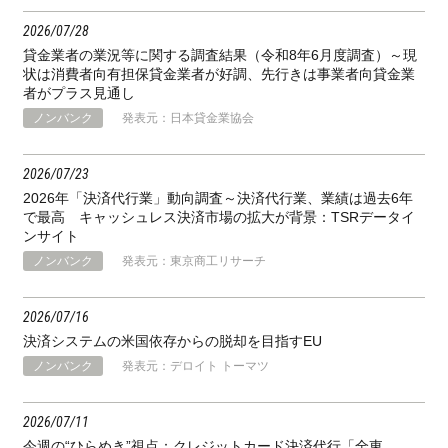
2026
07
28
貸金業者の業況等に関する調査結果（令和8年6月度調査）～現
状は消費者向有担保貸金業者が好調、先行きは事業者向貸金業
者がプラス見通し
ノンバンク
発表元：日本貸金業協会
2026
07
23
2026年「決済代行業」動向調査～決済代行業、業績は過去6年
で最高 キャッシュレス決済市場の拡大が背景：TSRデータイ
ンサイト
ノンバンク
発表元：東京商工リサーチ
2026
07
16
決済システムの米国依存からの脱却を目指すEU
ノンバンク
発表元：デロイト トーマツ
2026
07
11
今週の“ひらめき”視点：クレジットカード決済代行「全東