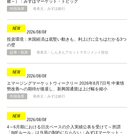
斂～）：みずほマーケット・トピック
外国為替
発表元：みずほ銀行
2026
08
08
投資環境：米国経済は底堅い動きも、利上げに立ちはだかる3つ
の壁
証券・投資
発表元：しんきんアセットマネジメント投信
2026
08
08
エマージングマーケットウィークリー 2026年8月7日号:中東情
勢改善への期待が後退し、新興国通貨は上げ幅を縮小
外国為替
発表元：みずほ銀行
2026
08
08
4～6月期における日次ベースの介入実績公表を受けて～所謂
「IMFルール」は当局の制約にならない：みずほマーケット・