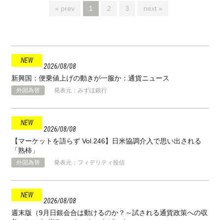
« prev
1
2
3
next »
2026
08
08
新興国：便乗値上げの動きが一服か：通貨ニュース
外国為替
発表元：みずほ銀行
2026
08
08
【マーケットを語らず Vol.246】日米協調介入で思い出される
「熟柿」
外国為替
発表元：フィデリティ投信
2026
08
08
週末版（9月日銀会合は動けるのか？～試される通貨政策への収