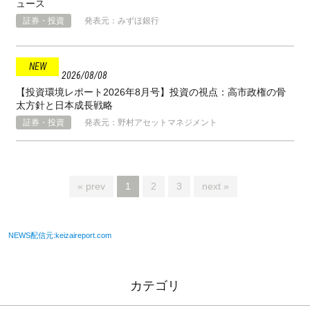
ュース
証券・投資
発表元：みずほ銀行
2026
08
08
【投資環境レポート2026年8月号】投資の視点：高市政権の骨
太方針と⽇本成⻑戦略
証券・投資
発表元：野村アセットマネジメント
« prev
1
2
3
next »
NEWS配信元:keizaireport.com
カテゴリ