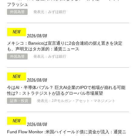
フラッシュ
外国為替
発表元：みずほ銀行
2026
08
08
メキシコ：Banxicoは宣言通りに2会合連続の据え置きを決定
も、声明文はタカ派的：通貨ニュース
外国為替
発表元：みずほ銀行
2026
08
08
今はAI・半導体バブル？ 巨大AI企業のIPOで相場が崩れる可能
性は?：ストラテジストが語るグローバル市場展望
証券・投資
発表元：J.P.モルガン・アセット・マネジメント
2026
08
08
Fund Flow Monitor :米国ハイイールド債に資金が流入：通貨ニ