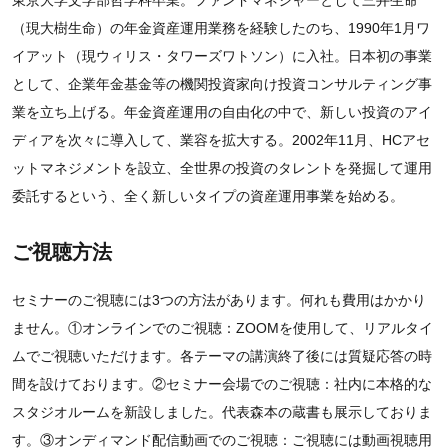
東京大学文学部哲学科卒業。ファンドマネジャーとして三井生命
（現大樹生命）の年金資産運用業務を経験したのち、1990年1月ワ
イアット（現ウィリス・タワーズワトソン）に入社。日本初の事業
として、企業年金基金等の機関投資家向け投資コンサルティング事
業を立ち上げる。年金資産運用の自由化の中で、新しい投資のアイ
ディアを次々に導入して、業容を拡大する。2002年11月、HCアセ
ットマネジメントを設立、全世界の投資のタレントを発掘して運用
委託するという、全く新しいタイプの資産運用事業を始める。
ご視聴方法
セミナーのご視聴には3つの方法があります。何れも費用はかかり
ません。①オンラインでのご視聴：ZOOMを使用して、リアルタイ
ムでご視聴いただけます。各テーマの講演終了後には質疑応答の時
間を設けております。②セミナー会場でのご視聴：社内に本格的な
スタジオルームを新設しました。代表森本の蔵書も展示しておりま
す。③オンディマンド配信動画でのご視聴：ご視聴には動画視聴用