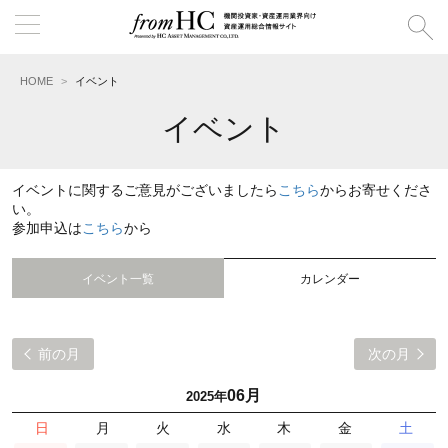
HOME
イベント
イベント
イベントに関するご意見がございましたら
こちら
からお寄せくださ
い。
参加申込は
こちら
から
イベント一覧
カレンダー
前の月
次の月
06月
2025年
日
月
火
水
木
金
土