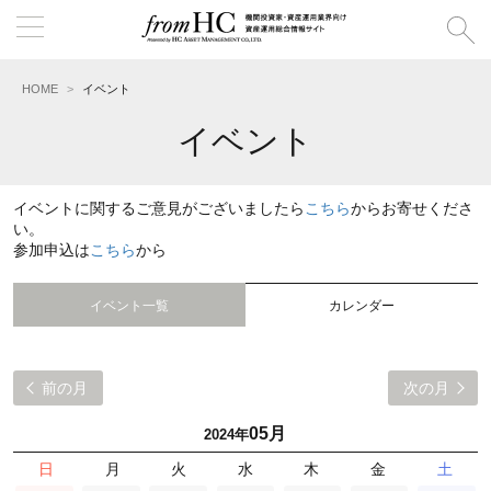
HOME
イベント
イベント
イベントに関するご意見がございましたら
こちら
からお寄せくださ
い。
参加申込は
こちら
から
イベント一覧
カレンダー
前の月
次の月
05月
2024年
日
月
火
水
木
金
土