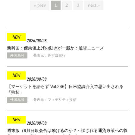
« prev
1
2
3
next »
2026
08
08
新興国：便乗値上げの動きが一服か：通貨ニュース
外国為替
発表元：みずほ銀行
2026
08
08
【マーケットを語らず Vol.246】日米協調介入で思い出される
「熟柿」
外国為替
発表元：フィデリティ投信
2026
08
08
週末版（9月日銀会合は動けるのか？～試される通貨政策への収