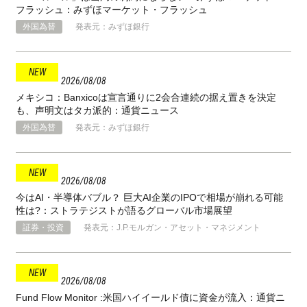
フラッシュ：みずほマーケット・フラッシュ
外国為替
発表元：みずほ銀行
2026
08
08
メキシコ：Banxicoは宣言通りに2会合連続の据え置きを決定
も、声明文はタカ派的：通貨ニュース
外国為替
発表元：みずほ銀行
2026
08
08
今はAI・半導体バブル？ 巨大AI企業のIPOで相場が崩れる可能
性は?：ストラテジストが語るグローバル市場展望
証券・投資
発表元：J.P.モルガン・アセット・マネジメント
2026
08
08
Fund Flow Monitor :米国ハイイールド債に資金が流入：通貨ニ