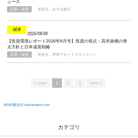
ュース
証券・投資
発表元：みずほ銀行
2026
08
08
【投資環境レポート2026年8月号】投資の視点：高市政権の骨
太方針と⽇本成⻑戦略
証券・投資
発表元：野村アセットマネジメント
« prev
1
2
3
next »
NEWS配信元:keizaireport.com
カテゴリ