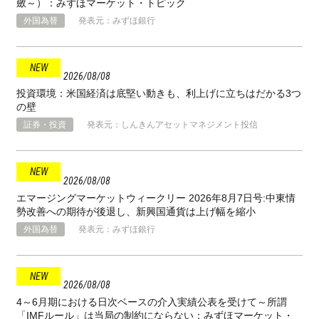
斂～）：みずほマーケット・トピック
外国為替
発表元：みずほ銀行
2026
08
08
投資環境：米国経済は底堅い動きも、利上げに立ちはだかる3つ
の壁
証券・投資
発表元：しんきんアセットマネジメント投信
2026
08
08
エマージングマーケットウィークリー 2026年8月7日号:中東情
勢改善への期待が後退し、新興国通貨は上げ幅を縮小
外国為替
発表元：みずほ銀行
2026
08
08
4～6月期における日次ベースの介入実績公表を受けて～所謂
「IMFルール」は当局の制約にならない：みずほマーケット・