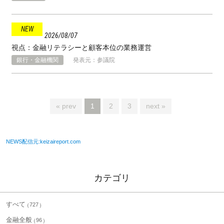
2026
08
07
視点：金融リテラシーと顧客本位の業務運営
銀行・金融機関
発表元：参議院
« prev
1
2
3
next »
NEWS配信元:keizaireport.com
カテゴリ
すべて
727
金融全般
96