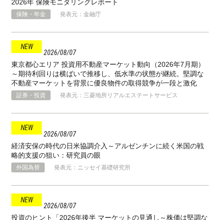
2026年 保険モニタリングレポート
保険・年金
発表元：金融庁
2026
08
07
東京都心エリア 投資用不動産マーケット動向（2026年7月期）
～期待利回りは横ばいで推移し、低水準の状態が継続。堅調な
不動産マーケットを背景に優良物件の取得競争が一段と激化
証券・投資
発表元：三菱地所リアルエステートサービス
2026
08
07
経済安保の時代の日米協調介入～アルゼンチンに続く米国の戦
略的支援の狙い：研究員の眼
外国為替
発表元：ニッセイ基礎研究所
2026
08
07
投資のヒント「2026年後半 マーケットの見通し～株価は堅調な