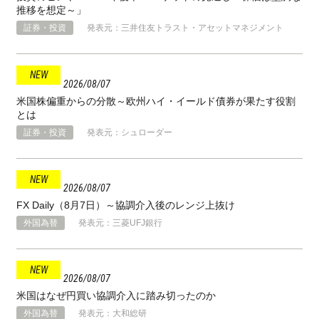
推移を想定～」
証券・投資
発表元：三井住友トラスト・アセットマネジメント
2026
08
07
米国株偏重からの分散～欧州ハイ・イールド債券が果たす役割
とは
証券・投資
発表元：シュローダー
2026
08
07
FX Daily（8月7日）～協調介入後のレンジ上抜け
外国為替
発表元：三菱UFJ銀行
2026
08
07
米国はなぜ円買い協調介入に踏み切ったのか
外国為替
発表元：大和総研