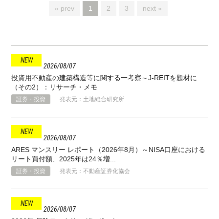
« prev
1
2
3
next »
2026
08
07
投資用不動産の建築構造等に関する一考察～J-REITを題材に
（その2）：リサーチ・メモ
証券・投資
発表元：土地総合研究所
2026
08
07
ARES マンスリー レポート（2026年8月）～NISA口座における
リート買付額、2025年は24％増...
証券・投資
発表元：不動産証券化協会
2026
08
07