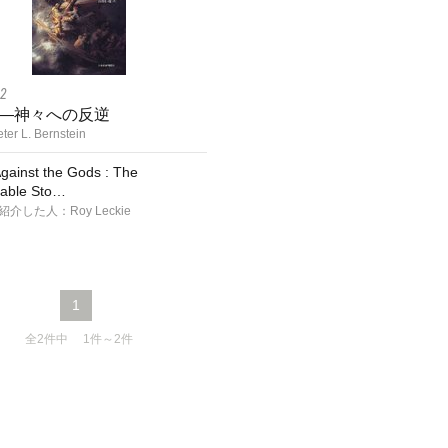
12
―神々への反逆
r L. Bernstein
inst the Gods : The
able Sto…
介した人：Roy Leckie
1
全2件中 1件～2件