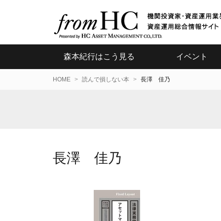
森本紀行はこう見る
イベント
HOME
読んで損しない本
長澤 佳乃
長澤 佳乃