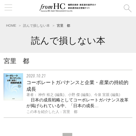
HOME
読んで損しない本
宮里 都
読んで損しない本
宮里 都
2020.10.21
コーポレートガバナンスと企業・産業の持続的
成長
著者： 神作 裕之 (編集)、小野 傑 (編集)、今泉 宣親 (編集)
日本の成長戦略としてコーポレートガバナンス改革
が掲げられている中、「日本の成長…
この本を紹介した人：宮里 都