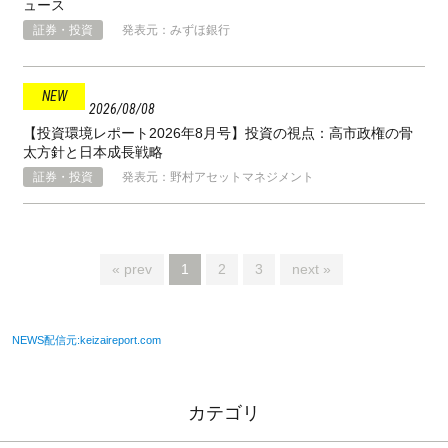
ュース
証券・投資
発表元：みずほ銀行
2026
08
08
【投資環境レポート2026年8月号】投資の視点：高市政権の骨
太方針と⽇本成⻑戦略
証券・投資
発表元：野村アセットマネジメント
« prev
1
2
3
next »
NEWS配信元:keizaireport.com
カテゴリ