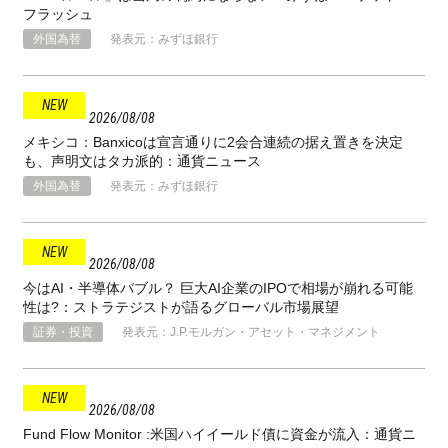
フラッシュ
外国為替
発表元：みずほ銀行
2026
08
08
メキシコ：Banxicoは宣言通りに2会合連続の据え置きを決定
も、声明文はタカ派的：通貨ニュース
外国為替
発表元：みずほ銀行
2026
08
08
今はAI・半導体バブル？ 巨大AI企業のIPOで相場が崩れる可能
性は?：ストラテジストが語るグローバル市場展望
証券・投資
発表元：J.P.モルガン・アセット・マネジメント
2026
08
08
Fund Flow Monitor :米国ハイイールド債に資金が流入：通貨ニ