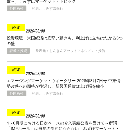
斂～）：みずほマーケット・トピック
外国為替
発表元：みずほ銀行
2026
08
08
投資環境：米国経済は底堅い動きも、利上げに立ちはだかる3つ
の壁
証券・投資
発表元：しんきんアセットマネジメント投信
2026
08
08
エマージングマーケットウィークリー 2026年8月7日号:中東情
勢改善への期待が後退し、新興国通貨は上げ幅を縮小
外国為替
発表元：みずほ銀行
2026
08
08
4～6月期における日次ベースの介入実績公表を受けて～所謂
「IMFルール」は当局の制約にならない：みずほマーケット・