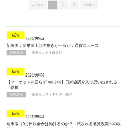
« prev
1
2
3
next »
2026
08
08
新興国：便乗値上げの動きが一服か：通貨ニュース
外国為替
発表元：みずほ銀行
2026
08
08
【マーケットを語らず Vol.246】日米協調介入で思い出される
「熟柿」
外国為替
発表元：フィデリティ投信
2026
08
08
週末版（9月日銀会合は動けるのか？～試される通貨政策への収